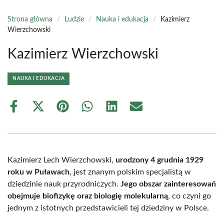
Strona główna
/
Ludzie
/
Nauka i edukacja
/
Kazimierz
Wierzchowski
Kazimierz Wierzchowski
NAUKA I EDUKACJA
Share
Share
Share
Share
Share
Share
on
on
on
on
on
on
Facebook
X
Pinterest
WhatsApp
LinkedIn
Email
(Twitter)
Kazimierz Lech Wierzchowski,
urodzony 4 grudnia 1929
roku w Puławach
, jest znanym polskim specjalistą w
dziedzinie nauk przyrodniczych.
Jego obszar zainteresowań
obejmuje biofizykę oraz biologię molekularną
, co czyni go
jednym z istotnych przedstawicieli tej dziedziny w Polsce.