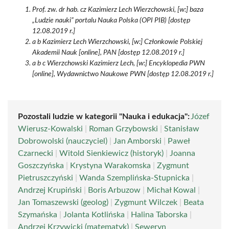
Prof. zw. dr hab. cz Kazimierz Lech Wierzchowski, [w:] baza
„Ludzie nauki” portalu Nauka Polska (OPI PIB) [dostęp
12.08.2019 r.]
a b Kazimierz Lech Wierzchowski, [w:] Członkowie Polskiej
Akademii Nauk [online], PAN [dostęp 12.08.2019 r.]
a b c Wierzchowski Kazimierz Lech, [w:] Encyklopedia PWN
[online], Wydawnictwo Naukowe PWN [dostęp 12.08.2019 r.]
Pozostali ludzie w kategorii "Nauka i edukacja":
Józef
Wierusz-Kowalski
|
Roman Grzybowski
|
Stanisław
Dobrowolski (nauczyciel)
|
Jan Amborski
|
Paweł
Czarnecki
|
Witold Sienkiewicz (historyk)
|
Joanna
Goszczyńska
|
Krystyna Warakomska
|
Zygmunt
Pietruszczyński
|
Wanda Szemplińska-Stupnicka
|
Andrzej Krupiński
|
Boris Arbuzow
|
Michał Kowal
|
Jan Tomaszewski (geolog)
|
Zygmunt Wilczek
|
Beata
Szymańska
|
Jolanta Kotlińska
|
Halina Taborska
|
Andrzej Krzywicki (matematyk)
|
Seweryn