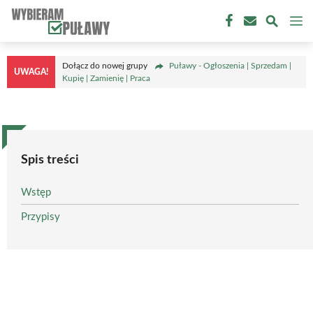
Przejdź
M
do
treści
Dołącz do nowej grupy
Puławy - Ogłoszenia | Sprzedam |
UWAGA!
Kupię | Zamienię | Praca
Spis treści
Wstęp
Przypisy