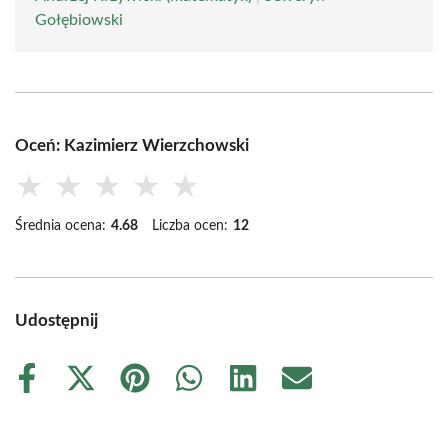
Gołębiowski
Oceń: Kazimierz Wierzchowski
★
★
★
★
★
Średnia ocena:
4.68
Liczba ocen:
12
Udostępnij
Share
Share
Share
Share
Share
Share
on
on
on
on
on
on
Facebook
X
Pinterest
WhatsApp
LinkedIn
Email
(Twitter)