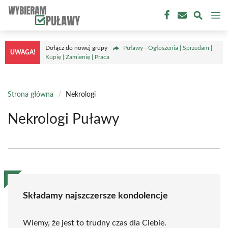
Przejdź
M
do
treści
Dołącz do nowej grupy
Puławy - Ogłoszenia | Sprzedam |
UWAGA!
Kupię | Zamienię | Praca
Strona główna
/
Nekrologi
Nekrologi Puławy
Składamy najszczersze kondolencje
Wiemy, że jest to trudny czas dla Ciebie.