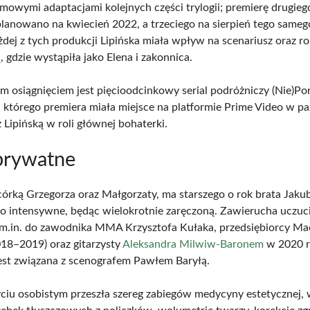
ilmowymi adaptacjami kolejnych części trylogii; premierę drugieg
aplanowano na kwiecień 2022, a trzeciego na sierpień tego sameg
dej z tych produkcji Lipińska miała wpływ na scenariusz oraz ro
 gdzie wystąpiła jako Elena i zakonnica.
m osiągnięciem jest pięcioodcinkowy serial podróżniczy (Nie)Po
, którego premiera miała miejsce na platformie Prime Video w pa
 Lipińską w roli głównej bohaterki.
prywatne
córką Grzegorza oraz Małgorzaty, ma starszego o rok brata Jakub
ło intensywne, będąc wielokrotnie zaręczoną. Zawierucha uczu
 m.in. do zawodnika MMA Krzysztofa Kułaka, przedsiębiorcy Mac
018–2019) oraz gitarzysty
Aleksandra Milwiw-Baronem
w 2020 r
est związana z scenografem Pawłem Baryłą.
iu osobistym przeszła szereg zabiegów medycyny estetycznej,