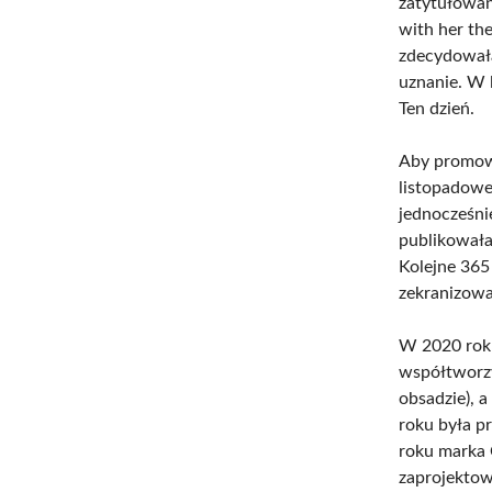
zatytułowaną
with her the
zdecydowała
uznanie. W 
Ten dzień.
Aby promowa
listopadowe
jednocześni
publikowała
Kolejne 365 
zekranizowa
W 2020 roku
współtworzy
obsadzie), a
roku była p
roku marka 
zaprojektowa