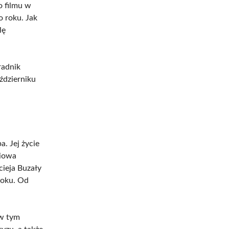
o filmu w
o roku. Jak
lę
radnik
ździerniku
a. Jej życie
ciowa
ieja Buzały
oku. Od
 w tym