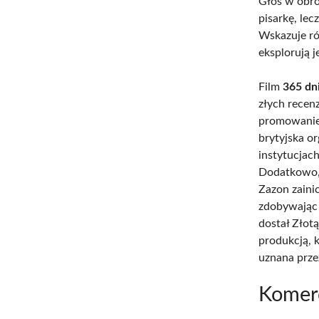
Głos w obron
pisarkę, le
Wskazuje rów
eksplorują 
Film
365 dn
złych recenz
promowanie 
brytyjska o
instytucjach
Dodatkowo,
Zazon zaini
zdobywając 
dostał Złotą
produkcją, 
uznana przez
Komer