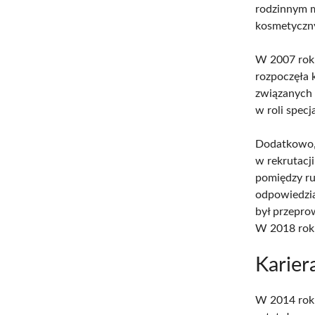
rodzinnym m
kosmetyczny
W 2007 roku
rozpoczęła 
związanych 
w roli specj
Dodatkowo, 
w rekrutacji
pomiędzy ru
odpowiedzia
był przepro
W 2018 roku
Karier
W 2014 roku