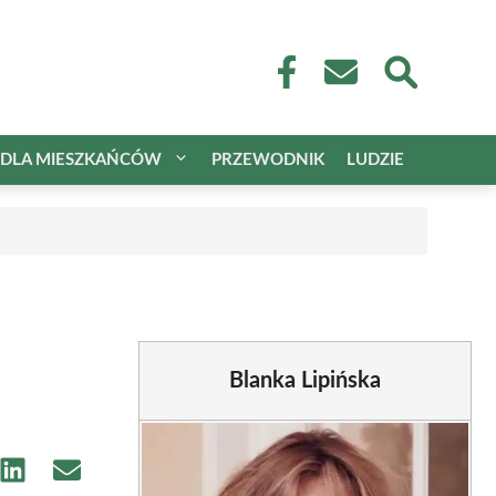
DLA MIESZKAŃCÓW
PRZEWODNIK
LUDZIE
Blanka Lipińska
e
Share
Share
on
on