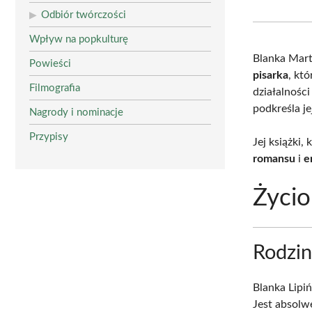
Odbiór twórczości
Wpływ na popkulturę
Blanka Mart
Powieści
pisarka
, kt
Filmografia
działalności
podkreśla je
Nagrody i nominacje
Przypisy
Jej książki,
romansu
i
e
Życio
Rodzin
Blanka Lipi
Jest absolw