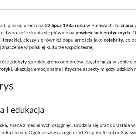
Facebook
X
Pinterest
What
(Twitter)
a Lipińska, urodzona
22 lipca 1985 roku
w Puławach, to
znana 
órej twórczość skupia się głównie na
powieściach erotycznych
. 
 literackiej, cieszy się również popularnością jako
celebrity
, co 
j znaczenie w polskiej kulturze współczesnej.
 które zdobyły szerokie grono odbiorców, często łączą w sobie e
rotyki
, ukazując emocjonalne i fizyczne aspekty międzyludzkich re
rys
a i edukacja
ńska, znana z medialnych osiągnięć, urodziła się oraz dorastała 
entką Liceum Ogólnokształcącego nr VI Zespołu Szkół nr 3 w s