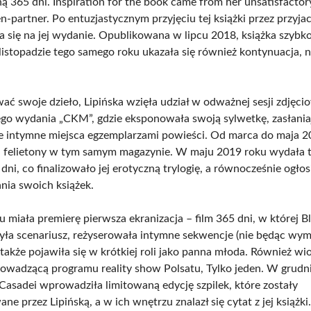
 365 dni. Inspiration for the book came from her unsatisfactory
n-partner. Po entuzjastycznym przyjęciu tej książki przez przyjac
 się na jej wydanie. Opublikowana w lipcu 2018, książka szybk
listopadzie tego samego roku ukazała się również kontynuacja, n
ć swoje dzieło, Lipińska wzięła udział w odważnej sesji zdjęci
go wydania „CKM”, gdzie eksponowała swoją sylwetkę, zasłania
e intymne miejsca egzemplarzami powieści. Od marca do maja 2
 felietony w tym samym magazynie. W maju 2019 roku wydała 
dni, co finalizowało jej erotyczną trylogię, a równocześnie ogłos
nia swoich książek.
 miała premierę pierwsza ekranizacja – film 365 dni, w której B
ła scenariusz, reżyserowała intymne sekwencje (nie będąc wy
 także pojawiła się w krótkiej roli jako panna młoda. Również wi
rowadzącą programu reality show Polsatu, Tylko jeden. W grudn
Casadei wprowadziła limitowaną edycję szpilek, które zostały
ne przez Lipińską, a w ich wnętrzu znalazł się cytat z jej książk