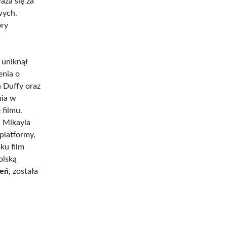
aża się za
wych.
ory
 uniknął
enia o
 Duffy oraz
nia w
 filmu.
a Mikayla
platformy,
ku film
olską
ień
, została