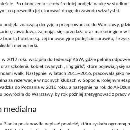
ieście. Po ukończeniu szkoły średniej podjęła naukę w studium
m, co pozwoliło jej utorować drogę do zawodu wizażystki.
 podjęła znaczącą decyzję o przeprowadzce do Warszawy, gdzi
karierę zawodową, zajmując się sprzedażą oraz marketingiem w 
z branżą hotelarską. Jej innowacyjne podejście sprawiło, że zys
alistki i menedżerki.
w 2012 roku wstąpiła do federacji KSW, gdzie pełniła odpowied
 oraz szkoleniu kobiet zwanych „ring girls”, które pojawiają się n
ndami walk. Następnie, w latach 2015–2016, pracowała jako m
lna za rezerwacje w nocnych klubach w Sopocie. Kolejnym etape
wadzka do Poznania w 2016 roku, a następnie na rok do Al-Dżun
 powróciła do Warszawy, by rok później zrezygnować z pracy
a medialna
 Blanka postanowiła napisać powieść, która zyskała ogromną p