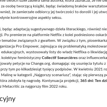
ie swoich dzieł zabiera sama autorka, która zaznacza, że nie uw
cz za osobę tworzącą książki, będąc świadomą braków warsztato
nież, że zamierzałe odbiorcy jej twórczości to dorośli i jej utw
jedynie kontrowersyjne aspekty seksu.
i
, będąc adaptacją sugestywnego dzieła literackiego, również nie
ji. Po premierze na platformie Netflix z kolei podniesiono oskarż
tematów związanych z gwałtem. W związku z tym, piosenkarka
rganizacja Pro Empower, zajmująca się problematyką molestowa
 edukacyjnych, wystosowały listy do władz Netflixa o likwidację
 kolektyw feministyczny
Collectif Soeurcières
oraz influencerk
cjowały petycje na Change.org, domagając się usunięcia tytułu z 
przy tym po kilkadziesiąt tysięcy podpisów. W kwietniu 2021 ro
 Malinę w kategorii „Najgorszy scenariusz”, stając się pierwszą p
która zdobyła tę nagrodę. Kontynuacja projekcji,
365 dni: Ten dz
 Metacritic za najgorszy film 2022 roku.
cyjny