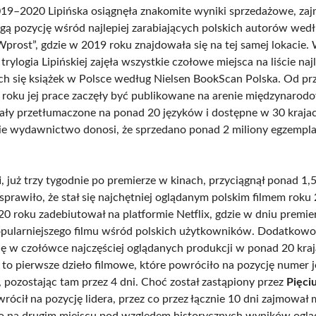
19–2020 Lipińska osiągnęła znakomite wyniki sprzedażowe, zaj
gą pozycję wśród najlepiej zarabiających polskich autorów wed
Wprost”, gdzie w 2019 roku znajdowała się na tej samej lokacie.
trylogia Lipińskiej zajęła wszystkie czołowe miejsca na liście najl
ch się książek w Polsce według Nielsen BookScan Polska. Od p
 roku jej prace zaczęły być publikowane na arenie międzynarod
ały przetłumaczone na ponad 20 języków i dostępne w 30 krajac
e wydawnictwo donosi, że sprzedano ponad 2 miliony egzemplar
i
, już trzy tygodnie po premierze w kinach, przyciągnął ponad 1,
sprawiło, że stał się najchętniej oglądanym polskim filmem roku
20 roku zadebiutował na platformie Netflix, gdzie w dniu premie
opularniejszego filmu wśród polskich użytkowników. Dodatkowo,
ię w czołówce najczęściej oglądanych produkcji w ponad 20 kra
o to pierwsze dzieło filmowe, które powróciło na pozycję numer 
, pozostając tam przez 4 dni. Choć został zastąpiony przez
Pięciu
wrócił na pozycję lidera, przez co przez łącznie 10 dni zajmował m
go na drugim miejscu pod względem historycznych wyników oglą