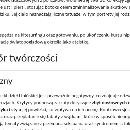
rebek tłuszczowych z policzków, wolumetrię twarzy, korekcję zgr
e ust i piersi, stosując botoks celem zminimalizowania skutków
dziku. Jej ciało naznaczają liczne tatuaże, w tym portrety jej rod
spędza na kitesurfingu oraz gotowaniu, po ukończeniu kursu hip
tację światopoglądową określa jako ateistkę.
r twórczości
czny
acki dzieł Lipińskiej jest przeważnie negatywny, co znajduje odz
enzjach. Krytycy podnoszą zarzuty dotyczące
zbyt dosłownych o
yka i stylu
jej powieści, co wpływa na ich ocenę. Kontrowersje 
ść oraz przeplatanie się fabuły z wątkami, które w sposób nieod
ją tematy związane z przemocą seksualną oraz syndromem szto