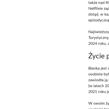
także nad f
Netflixie z
dotąd, w każ
epizodyczną,
Najświeższy
Turystyczny
2024 roku, z
Życie 
Blanka jest 
osobiste by
zawiodła ją
(w latach 2
2021 roku j
W swoim życ