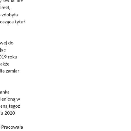
 sexual life
iółki,
o zdobyła
osząca tytuł
owej do
jąc
019 roku
także
iła zamiar
lanka
mienioną w
osną tegoż
iu 2020
i. Pracowała