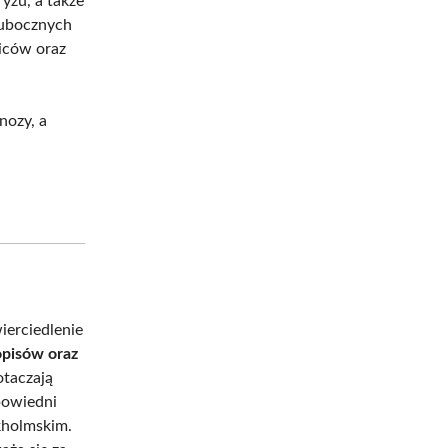
yzu, a także
 ubocznych
ziców oraz
nozy, a
wierciedlenie
pisów oraz
otaczają
powiedni
kholmskim.