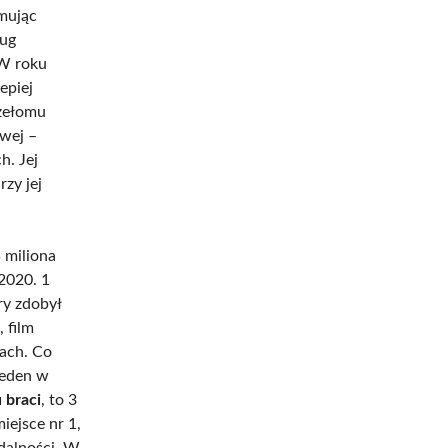
mując
ług
 W roku
epiej
rzełomu
owej –
h. Jej
zy jej
5 miliona
 2020. 1
ry zdobył
 film
jach. Co
jeden w
 braci
, to 3
iejsce nr 1,
dalności. W