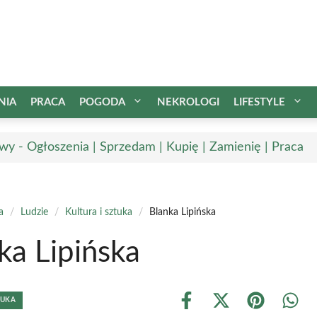
NIA
PRACA
POGODA
NEKROLOGI
LIFESTYLE
wy - Ogłoszenia | Sprzedam | Kupię | Zamienię | Praca
a
/
Ludzie
/
Kultura i sztuka
/
Blanka Lipińska
ka Lipińska
TUKA
Share
Share
Share
Shar
on
on
on
on