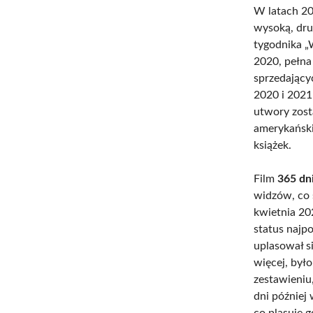
W latach 20
wysoką, dru
tygodnika „
2020, pełna 
sprzedający
2020 i 2021
utwory zost
amerykański
książek.
Film
365 dn
widzów, co 
kwietnia 20
status najp
uplasował s
więcej, był
zestawieniu
dni później 
co plasuje 