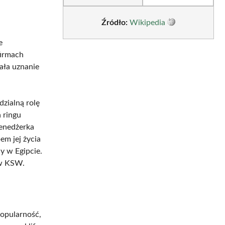
Źródło:
Wikipedia
e
firmach
kała uznanie
zialną rolę
a ringu
enedżerka
m jej życia
y w Egipcie.
 w KSW.
opularność,