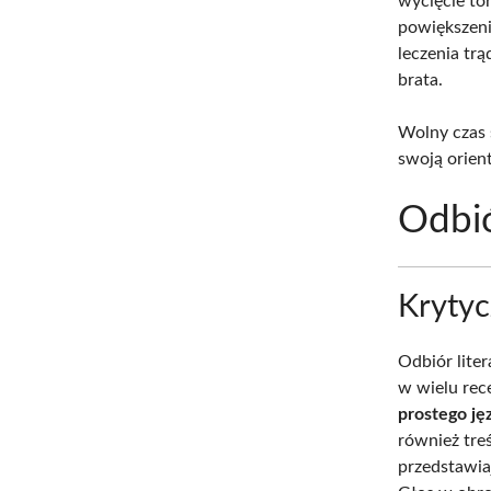
wycięcie to
powiększeni
leczenia trą
brata.
Wolny czas 
swoją orien
Odbió
Kryty
Odbiór liter
w wielu rec
prostego jęz
również tre
przedstawia