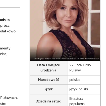
sApp
LinkedIn
Email
polska
Oprócz
dodatkowo
lementy
lacji.
Data i miejsce
22 lipca 1985
urodzenia
Puławy
Narodowość
polska
Język
język polski
w Puławach.
literatura
Dziedzina sztuki
woim
popularna