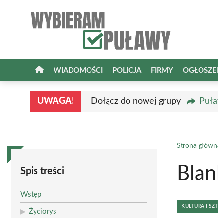
Przejdź
do
treści
WIADOMOŚCI
POLICJA
FIRMY
OGŁOSZE
UWAGA!
Dołącz do nowej grupy
Puła
Strona główn
Blan
Spis treści
Wstęp
KULTURA I SZ
Życiorys