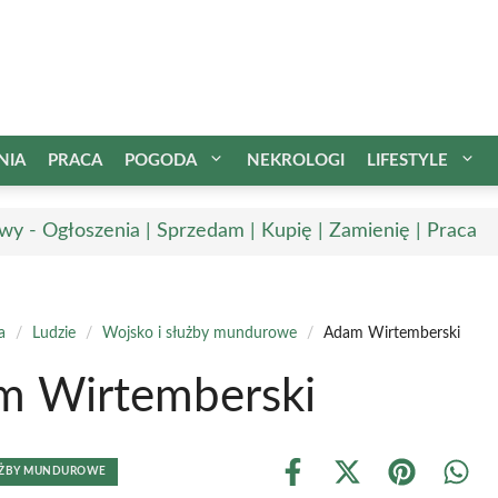
NIA
PRACA
POGODA
NEKROLOGI
LIFESTYLE
wy - Ogłoszenia | Sprzedam | Kupię | Zamienię | Praca
a
/
Ludzie
/
Wojsko i służby mundurowe
/
Adam Wirtemberski
m Wirtemberski
ŁUŻBY MUNDUROWE
Share
Share
Share
Shar
on
on
on
on