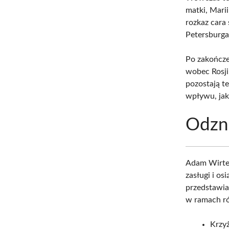
matki, Marii
rozkaz cara
Petersburga
Po zakończe
wobec Rosji,
pozostają t
wpływu, jaki
Odzn
Adam Wirtem
zasługi i os
przedstawia
w ramach ró
Krzy