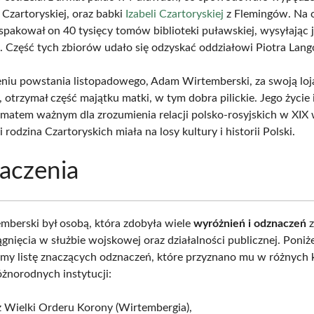
 Czartoryskiej, oraz babki
Izabeli Czartoryskiej
z Flemingów. Na 
 spakował on 40 tysięcy tomów biblioteki puławskiej, wysyłając 
. Część tych zbiorów udało się odzyskać oddziałowi Piotra Lan
niu powstania listopadowego, Adam Wirtemberski, za swoją loj
 otrzymał część majątku matki, w tym dobra pilickie. Jego życie i
ematem ważnym dla zrozumienia relacji polsko-rosyjskich w XIX 
 rodzina Czartoryskich miała na losy kultury i historii Polski.
aczenia
berski był osobą, która zdobyła wiele
wyróżnień i odznaczeń
z
iągnięcia w służbie wojskowej oraz działalności publicznej. Poniż
my listę znaczących odznaczeń, które przyznano mu w różnych k
żnorodnych instytucji:
ż Wielki Orderu Korony (Wirtembergia),