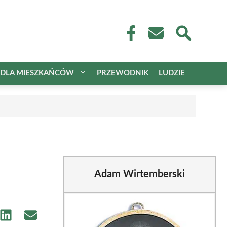
DLA MIESZKAŃCÓW
PRZEWODNIK
LUDZIE
Adam Wirtemberski
e
Share
Share
on
on