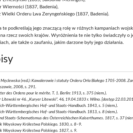
 Wierności (1837, Badenia),
 Wielki Orderu Lwa Zeryngeńskiego (1837, Badenia).
 te podkreślają jego znaczącą rolę w różnych kampaniach wojs
 na rzecz swoich krajów. Wyróżnienia te nie tylko świadczyły o 
ach, ale także o zaufaniu, jakim darzone były jego działania.
isy
 Męclewska (red.): Kawalerowie i statuty Orderu Orła Białego 1705-2008. Z
zawie, 2008, s. 291.
tter des Ordens pour le mérite. T. 1. Berlin: 1913, s. 375 (niem.).
 Litewski nr 46. „Kuryer Litewski”. 46, 19.04.1833 r. Wilno. [dostęp 22.03.201
ich-Württembergisches Hof- und Staats-Handbuch. 1843, s. 5 (niem.).
ich-Württembergisches Hof- und Staats-Handbuch. 1813, s. 8 (niem.).
nd Staats-Schematismus des Österreichischen Kaiserthumes. 1817, s. 37 (niem
k Woyskowy Królestwa Polskiego. 1830, s. 8–9.
k Woyskowy Królestwa Polskiego. 1827, s. 9.