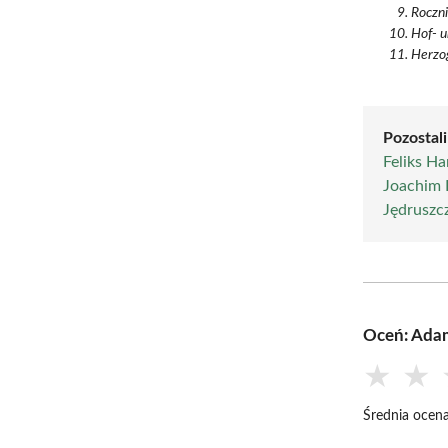
Roczni
Hof- u
Herzog
Pozostal
Feliks H
Joachim 
Jędruszc
Oceń: Ada
★
★
Średnia ocena