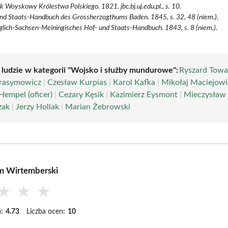
k Woyskowy Królestwa Polskiego. 1821. jbc.bj.uj.edu.pl., s. 10.
nd Staats-Handbuch des Grossherzogthums Baden. 1845, s. 32, 48 (niem.).
lich-Sachsen-Meiningisches Hof- und Staats-Handbuch. 1843, s. 8 (niem.).
i ludzie w kategorii "Wojsko i służby mundurowe":
Ryszard Towa
arasymowicz
|
Czesław Kurpias
|
Karol Kafka
|
Mikołaj Maciejowi
Hempel (oficer)
|
Cezary Kęsik
|
Kazimierz Eysmont
|
Mieczysław
zak
|
Jerzy Hollak
|
Marian Żebrowski
m Wirtemberski
★
★
★
:
4.73
Liczba ocen:
10