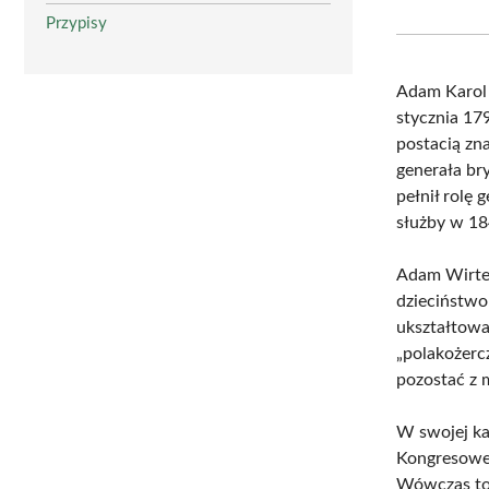
Przypisy
Adam Karol 
stycznia 17
postacią zn
generała br
pełnił rolę 
służby w 18
Adam Wirte
dzieciństwo
ukształtowa
„polakożerc
pozostać z 
W swojej ka
Kongresoweg
Wówczas to 