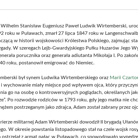
Facebook
X
Pinterest
What
(Twitter)
Wilhelm Stanisław Eugeniusz Paweł Ludwik Wirtemberski, uro
92 roku w Puławach, zmarł 27 lipca 1847 roku w Langenschwalb
aczącą w historii wojskowości Królestwa Polskiego, zajmując st
ygady. W szeregach Lejb-Gwardyjskiego Pułku Huzarów Jego Wy
generała porucznika oraz generała adiutanta Mikołaja I. Po zakoń
40 roku, postanowił emigrować do Niemiec.
mberski był synem Ludwika Wirtemberskiego oraz
Marii Czartor
 i wychowanie miały miejsce pod wpływem ojca, który przyczyni
nia go na osobę o kontrowersyjnych poglądach, określanych jak
ze”. Po rozwodzie rodziców w 1793 roku, gdy jego matka nie chc
mężem postrzeganym jako zdrajca, Adam został zabrany przez ojc
rierze militarnej Adam Wirtemberski dowodził II brygadą Ułan
o. W okresie powstania listopadowego stał na czele wojsk rosy
ostrzelał z armat pałac w Puławach, co spowodowało wypędze