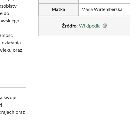
osobisty
Matka
Maria Wirtemberska
je do
gowskiego.
Źródło:
Wikipedia
alność
 działania
wieku oraz
a swoje
ej
rajach oraz