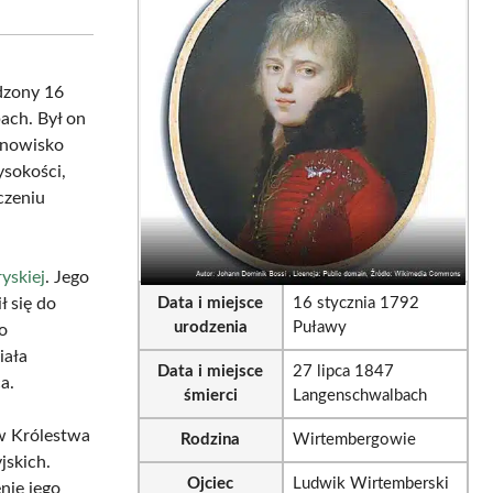
sApp
LinkedIn
Email
dzony 16
ach. Był on
anowisko
sokości,
czeniu
yskiej
. Jego
ł się do
Data i miejsce
16 stycznia 1792
urodzenia
Puławy
o
iała
Data i miejsce
27 lipca 1847
a.
śmierci
Langenschwalbach
ów Królestwa
Rodzina
Wirtembergowie
jskich.
Ojciec
Ludwik Wirtemberski
nie jego