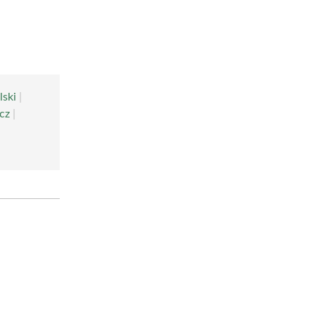
lski
|
cz
|