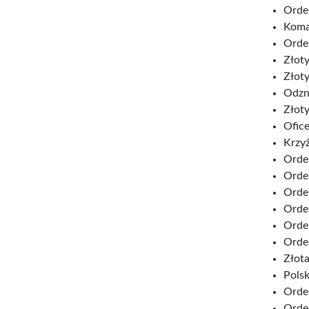
Order
Koma
Order
Złoty
Złoty
Odzn
Złoty
Ofice
Krzyż
Orde
Order
Order
Order
Order
Order
Złota
Polsk
Order
Orde