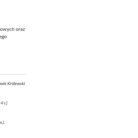
kowych oraz
jego
amek Królewski
4 r.]
.).