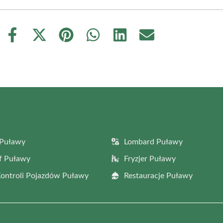
Share
Share
Share
Share
Share
Share
on
on
on
on
on
on
Facebook
X
Pinterest
WhatsApp
LinkedIn
Email
(Twitter)
 Puławy
Lombard Puławy
f Puławy
Fryzjer Puławy
Kontroli Pojazdów Puławy
Restauracje Puławy