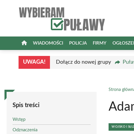
Przejdź
do
treści
WIADOMOŚCI
POLICJA
FIRMY
OGŁOSZE
UWAGA!
Dołącz do nowej grupy
Puła
Strona główn
Ada
Spis treści
Wstęp
WOJSKO I S
Odznaczenia