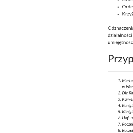
Order
Krzyż
Odznaczenia
działalności
umiejętności
Przyp
Marta
w Wars
Die Ri
Kuryer
Königl
Königl
Hof- u
Roczni
Roczni