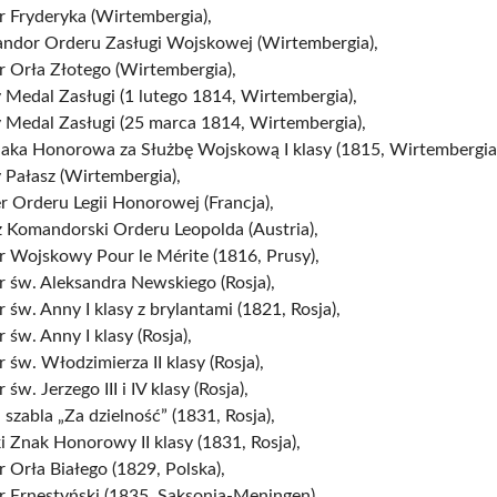
 Fryderyka (Wirtembergia),
ndor Orderu Zasługi Wojskowej (Wirtembergia),
 Orła Złotego (Wirtembergia),
 Medal Zasługi (1 lutego 1814, Wirtembergia),
 Medal Zasługi (25 marca 1814, Wirtembergia),
aka Honorowa za Służbę Wojskową I klasy (1815, Wirtembergia
 Pałasz (Wirtembergia),
r Orderu Legii Honorowej (Francja),
 Komandorski Orderu Leopolda (Austria),
r Wojskowy Pour le Mérite (1816, Prusy),
 św. Aleksandra Newskiego (Rosja),
 św. Anny I klasy z brylantami (1821, Rosja),
 św. Anny I klasy (Rosja),
 św. Włodzimierza II klasy (Rosja),
 św. Jerzego III i IV klasy (Rosja),
 szabla „Za dzielność” (1831, Rosja),
i Znak Honorowy II klasy (1831, Rosja),
 Orła Białego (1829, Polska),
r Ernestyński (1835, Saksonia-Meningen),