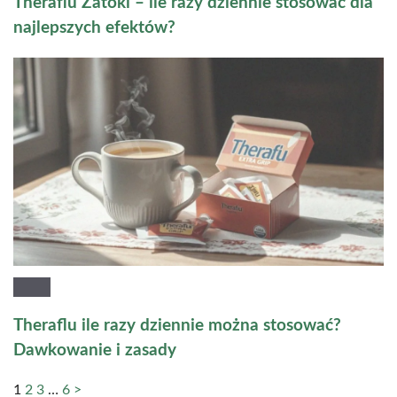
Theraflu Zatoki – ile razy dziennie stosować dla
najlepszych efektów?
Theraflu ile razy dziennie można stosować?
Dawkowanie i zasady
1
2
3
…
6
>