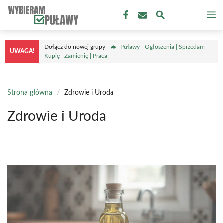
Przejdź
M
do
treści
Dołącz do nowej grupy
Puławy - Ogłoszenia | Sprzedam |
UWAGA!
Kupię | Zamienię | Praca
Strona główna
/
Zdrowie i Uroda
Zdrowie i Uroda