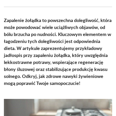
Facebook
X
Pinterest
WhatsApp
LinkedIn
Email
(Twitter)
Zapalenie żołądka to powszechna dolegliwość, która
może powodować wiele uciążliwych objawów, od
bólu brzucha po nudności. Kluczowym elementem w
łagodzeniu tych dolegliwości jest odpowiednia
dieta. W artykule zaprezentujemy przykładowy
jadłospis przy zapaleniu żołądka, który uwzględnia
lekkostrawne potrawy, wspierające regenerację
błony śluzowej oraz stabilizujące produkcję kwasu
solnego. Odkryj, jak zdrowe nawyki żywieniowe
mogą poprawić Twoje samopoczucie!