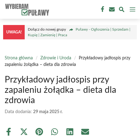
Przejdź
M
do
treści
Dołącz do nowej grupy
Puławy - Ogłoszenia | Sprzedam |
UWAGA!
Kupię | Zamienię | Praca
Strona główna
/
Zdrowie i Uroda
/
Przykładowy jadłospis przy
zapaleniu żołądka – dieta dla zdrowia
Przykładowy jadłospis przy
zapaleniu żołądka – dieta dla
zdrowia
Data dodania:
29 maja 2025 r.
Share
Share
Share
Share
Share
Share
on
on
on
on
on
on