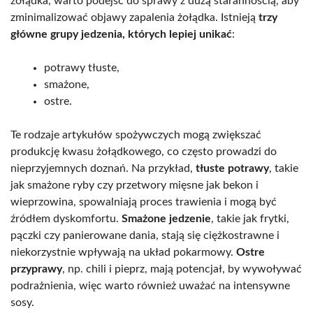
żołądka, warto podejść do sprawy z dużą starannością, aby
zminimalizować objawy zapalenia żołądka. Istnieją
trzy
główne grupy jedzenia, których lepiej unikać
:
potrawy tłuste,
smażone,
ostre.
Te rodzaje artykułów spożywczych mogą zwiększać
produkcję kwasu żołądkowego, co często prowadzi do
nieprzyjemnych doznań. Na przykład,
tłuste potrawy
, takie
jak smażone ryby czy przetwory mięsne jak bekon i
wieprzowina, spowalniają proces trawienia i mogą być
źródłem dyskomfortu.
Smażone jedzenie
, takie jak frytki,
pączki czy panierowane dania, stają się ciężkostrawne i
niekorzystnie wpływają na układ pokarmowy.
Ostre
przyprawy
, np. chili i pieprz, mają potencjał, by wywoływać
podrażnienia, więc warto również uważać na intensywne
sosy.