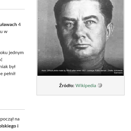
sApp
LinkedIn
Email
uławach
4
ku w
 roku jednym
ść
niak był
ie pełnił
Źródło:
Wikipedia
zpoczął na
lskiego i