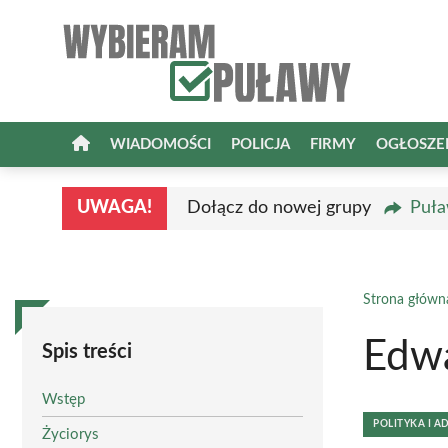
Przejdź
do
treści
WIADOMOŚCI
POLICJA
FIRMY
OGŁOSZE
UWAGA!
Dołącz do nowej grupy
Puła
Strona główn
Edwa
Spis treści
Wstęp
POLITYKA I A
Życiorys