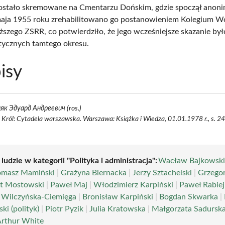
zostało skremowane na Cmentarzu Dońskim, gdzie spoczął anon
maja 1955 roku zrehabilitowano go postanowieniem Kolegium 
szego ZSRR, co potwierdziło, że jego wcześniejsze skazanie by
litycznych tamtego okresu.
isy
як Эдуард Андреевич (ros.)
 Król: Cytadela warszawska. Warszawa: Książka i Wiedza, 01.01.1978 r., s. 24
 ludzie w kategorii "Polityka i administracja":
Wacław Bajkowsk
omasz Mamiński
|
Grażyna Biernacka
|
Jerzy Sztachelski
|
Grzegor
t Mostowski
|
Paweł Maj
|
Włodzimierz Karpiński
|
Paweł Rabiej
 Wilczyńska-Ciemięga
|
Bronisław Karpiński
|
Bogdan Skwarka
|
i (polityk)
|
Piotr Pyzik
|
Julia Kratowska
|
Małgorzata Sadursk
Arthur White