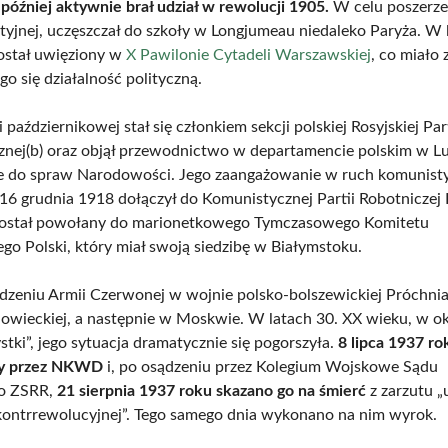
 później aktywnie brał udział w rewolucji 1905.
W celu poszerze
rtyjnej, uczęszczał do szkoły w Longjumeau niedaleko Paryża. W
ostał uwięziony w
X Pawilonie Cytadeli Warszawskiej
, co miało
o się działalność polityczną.
 październikowej stał się członkiem sekcji polskiej Rosyjskiej Part
znej(b) oraz objął przewodnictwo w departamencie polskim w
e do spraw Narodowości. Jego zaangażowanie w ruch komunist
 16 grudnia 1918 dołączył do Komunistycznej Partii Robotniczej 
został powołany do marionetkowego Tymczasowego Komitetu
go Polski, który miał swoją siedzibę w Białymstoku.
zeniu Armii Czerwonej w wojnie polsko-bolszewickiej Próchniak
 Sowieckiej, a następnie w Moskwie. W latach 30. XX wieku, w ok
ystki”, jego sytuacja dramatycznie się pogorszyła.
8 lipca 1937 ro
ny przez NKWD
i, po osądzeniu przez Kolegium Wojskowe Sądu
o ZSRR,
21 sierpnia 1937 roku skazano go na śmierć
z zarzutu „
 kontrrewolucyjnej”. Tego samego dnia wykonano na nim wyrok.