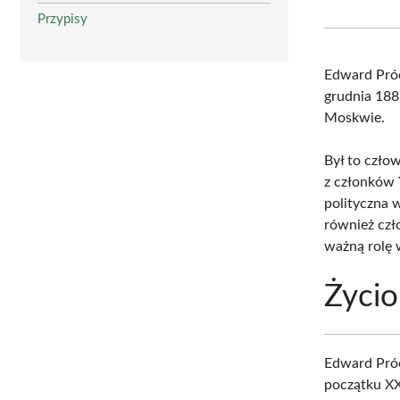
Przypisy
Edward Pró
grudnia 188
Moskwie.
Był to czło
z członków
polityczna 
również cz
ważną rolę w
Życio
Edward Próc
początku X