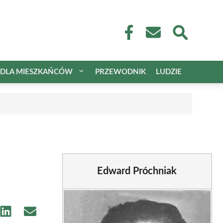
DLA MIESZKAŃCÓW
PRZEWODNIK
LUDZIE
Edward Próchniak
e
Share
Share
on
on