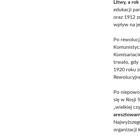
Litwy, a rok
edukacji pa
oraz 1912 z
wpływ na jeg
Po rewolucji
Komunistyc
Komisariaci
trwało, gdy
1920 roku 
Rewolucyjne
Po niepowod
się w Rosji
„wielkiej cz
aresztowa
Najwyższeg
organizacji