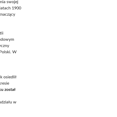
nia swojej
 latach 1900
 znaczący
ii
 Ludowym
yczny
Polski. W
 osiedlił
resie
ku został
udziału w