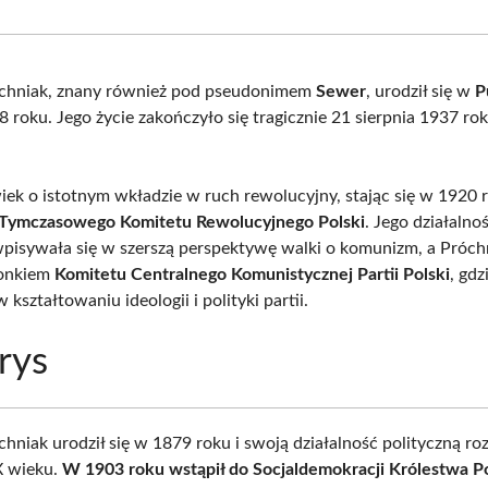
Facebook
X
Pinterest
What
(Twitter)
chniak, znany również pod pseudonimem
Sewer
, urodził się w
P
8 roku. Jego życie zakończyło się tragicznie 21 sierpnia 1937 ro
wiek o istotnym wkładzie w ruch rewolucyjny, stając się w 1920
Tymczasowego Komitetu Rewolucyjnego Polski
. Jego działalno
wpisywała się w szerszą perspektywę walki o komunizm, a Próch
łonkiem
Komitetu Centralnego Komunistycznej Partii Polski
, gdz
 kształtowaniu ideologii i polityki partii.
rys
hniak urodził się w 1879 roku i swoją działalność polityczną ro
X wieku.
W 1903 roku wstąpił do Socjaldemokracji Królestwa Po