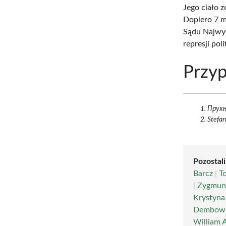
Jego ciało 
Dopiero 7 
Sądu Najwyż
represji po
Przyp
Прухн
Stefan
Pozostali
Barcz
|
T
|
Zygmun
Krystyna
Dembowsk
William 