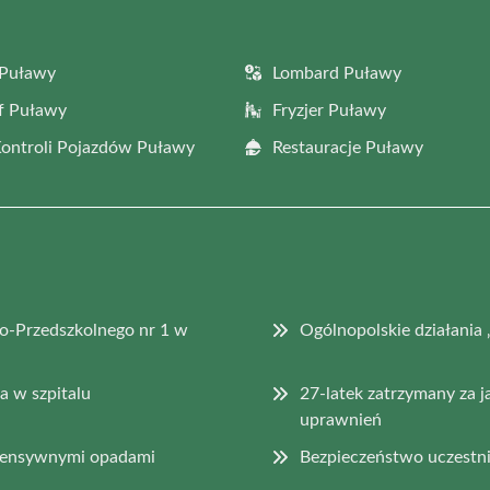
 Puławy
Lombard Puławy
f Puławy
Fryzjer Puławy
Kontroli Pojazdów Puławy
Restauracje Puławy
o-Przedszkolnego nr 1 w
Ogólnopolskie działan
 w szpitalu
27-latek zatrzymany za j
uprawnień
ntensywnymi opadami
Bezpieczeństwo uczestni