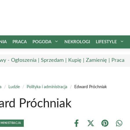
NIA
PRACA
POGODA
NEKROLOGI
LIFESTYLE
wy - Ogłoszenia | Sprzedam | Kupię | Zamienię | Praca
a
/
Ludzie
/
Polityka i administracja
/
Edward Próchniak
rd Próchniak
DMINISTRACJA
Share
Share
Share
Shar
on
on
on
on