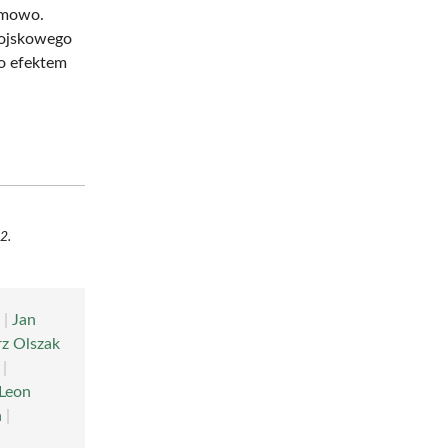
imowo.
Wojskowego
ło efektem
2.
i
|
Jan
z Olszak
|
Leon
a
|