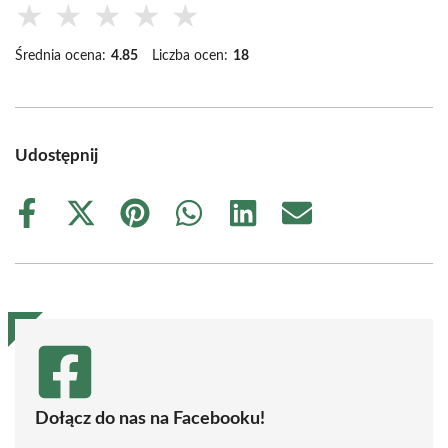
★
★
★
★
★
Średnia ocena:
4.85
Liczba ocen:
18
Udostępnij
Share
Share
Share
Share
Share
Share
on
on
on
on
on
on
Facebook
X
Pinterest
WhatsApp
LinkedIn
Email
(Twitter)
Dołącz do nas na Facebooku!