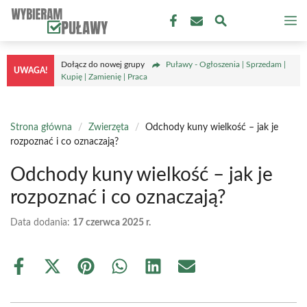
Przejdź
M
do
treści
Dołącz do nowej grupy
Puławy - Ogłoszenia | Sprzedam |
UWAGA!
Kupię | Zamienię | Praca
Strona główna
/
Zwierzęta
/
Odchody kuny wielkość – jak je
rozpoznać i co oznaczają?
Odchody kuny wielkość – jak je
rozpoznać i co oznaczają?
Data dodania:
17 czerwca 2025 r.
Share
Share
Share
Share
Share
Share
on
on
on
on
on
on
Facebook
X
Pinterest
WhatsApp
LinkedIn
Email
(Twitter)