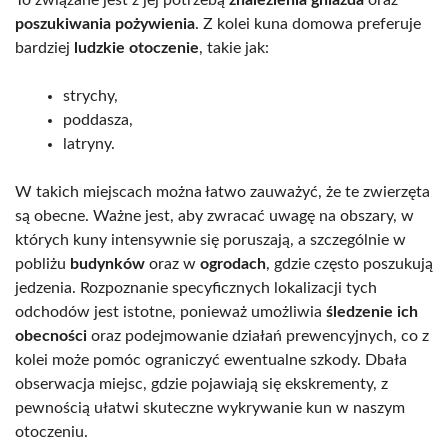
To związane jest z jej potrzebą
znalezienia gniazda
oraz
poszukiwania pożywienia
. Z kolei kuna domowa preferuje
bardziej
ludzkie otoczenie
, takie jak:
strychy,
poddasza,
latryny.
W takich miejscach można łatwo zauważyć, że te zwierzęta
są obecne. Ważne jest, aby zwracać uwagę na obszary, w
których kuny intensywnie się poruszają, a szczególnie w
pobliżu
budynków
oraz w
ogrodach
, gdzie często poszukują
jedzenia. Rozpoznanie specyficznych lokalizacji tych
odchodów jest istotne, ponieważ umożliwia
śledzenie ich
obecności
oraz podejmowanie działań prewencyjnych, co z
kolei może pomóc ograniczyć ewentualne szkody. Dbała
obserwacja miejsc, gdzie pojawiają się ekskrementy, z
pewnością ułatwi skuteczne wykrywanie kun w naszym
otoczeniu.