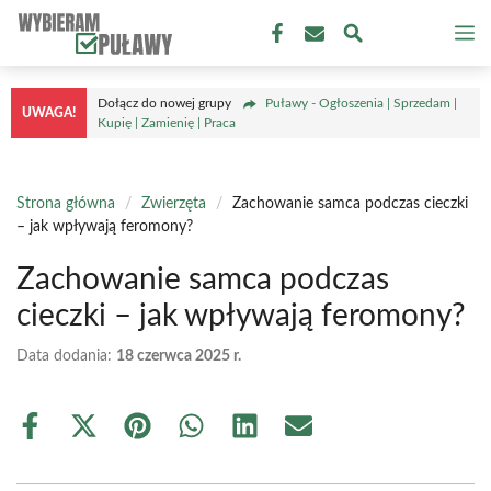
Przejdź
M
do
treści
Dołącz do nowej grupy
Puławy - Ogłoszenia | Sprzedam |
UWAGA!
Kupię | Zamienię | Praca
Strona główna
/
Zwierzęta
/
Zachowanie samca podczas cieczki
– jak wpływają feromony?
Zachowanie samca podczas
cieczki – jak wpływają feromony?
Data dodania:
18 czerwca 2025 r.
Share
Share
Share
Share
Share
Share
on
on
on
on
on
on
Facebook
X
Pinterest
WhatsApp
LinkedIn
Email
(Twitter)