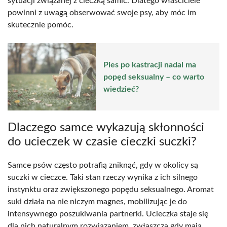
sytuacji związanej z cieczką samic. Dlatego właściciele
powinni z uwagą obserwować swoje psy, aby móc im
skutecznie pomóc.
Pies po kastracji nadal ma
popęd seksualny – co warto
wiedzieć?
Dlaczego samce wykazują skłonności
do ucieczek w czasie cieczki suczki?
Samce psów często potrafią zniknąć, gdy w okolicy są
suczki w cieczce. Taki stan rzeczy wynika z ich silnego
instynktu oraz zwiększonego popędu seksualnego. Aromat
suki działa na nie niczym magnes, mobilizując je do
intensywnego poszukiwania partnerki. Ucieczka staje się
dla nich naturalnym rozwiązaniem, zwłaszcza gdy mają