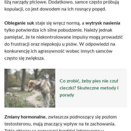
liżą narządy płciowe. Dodatkowo, samce często próbują
kopulacji, co jest dowodem na ich rosnący popęd.
Obleganie suk
staje się wręcz normą, a
wytrysk nasienia
tylko potwierdza ich silne pobudzenie. Należy jednak
pamiętać, że te niekontrolowane impulsy mogą prowadzić
do frustracji oraz niepokoju u psów. W odpowiedzi na
konkurencję ich agresywność wobec innych samców
często się zwiększa.
Co zrobić, żeby pies nie czuł
cieczki? Skuteczne metody i
porady
Zmiany hormonalne
, zwłaszcza podnoszący się poziom
testosteronu, mają znaczący wpływ na te zachowania.
Takie objawy są zazwyczaj bardziej intensywne u