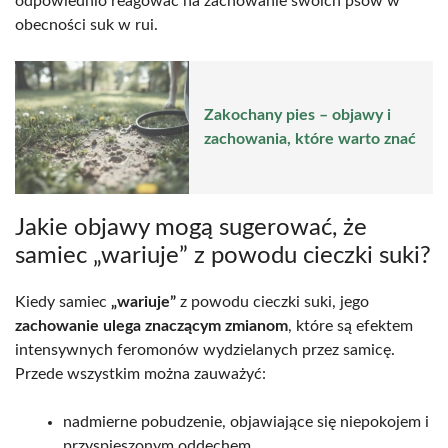
odpowiednio reagować na zachowanie swoich psów w
obecności suk w rui.
Zakochany pies – objawy i
zachowania, które warto znać
Jakie objawy mogą sugerować, że
samiec „wariuje” z powodu cieczki suki?
Kiedy samiec
„wariuje”
z powodu cieczki suki, jego
zachowanie ulega znaczącym zmianom
, które są efektem
intensywnych feromonów wydzielanych przez samicę.
Przede wszystkim można zauważyć:
nadmierne pobudzenie, objawiające się niepokojem i
przyspieszonym oddechem,