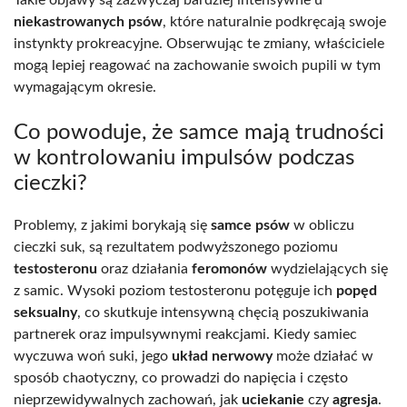
niekastrowanych psów
, które naturalnie podkręcają swoje
instynkty prokreacyjne. Obserwując te zmiany, właściciele
mogą lepiej reagować na zachowanie swoich pupili w tym
wymagającym okresie.
Co powoduje, że samce mają trudności
w kontrolowaniu impulsów podczas
cieczki?
Problemy, z jakimi borykają się
samce psów
w obliczu
cieczki suk, są rezultatem podwyższonego poziomu
testosteronu
oraz działania
feromonów
wydzielających się
z samic. Wysoki poziom testosteronu potęguje ich
popęd
seksualny
, co skutkuje intensywną chęcią poszukiwania
partnerek oraz impulsywnymi reakcjami. Kiedy samiec
wyczuwa woń suki, jego
układ nerwowy
może działać w
sposób chaotyczny, co prowadzi do napięcia i często
nieprzewidywalnych zachowań, jak
uciekanie
czy
agresja
.