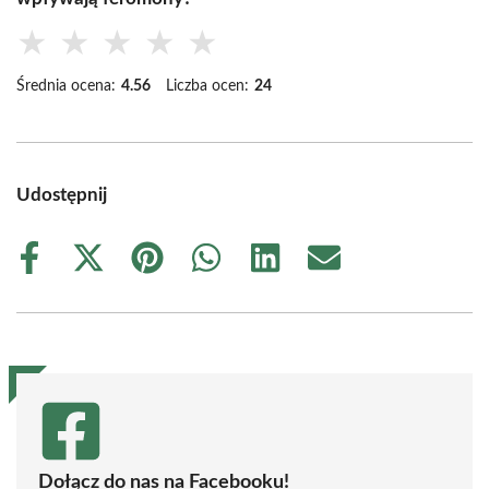
★
★
★
★
★
Średnia ocena:
4.56
Liczba ocen:
24
Udostępnij
Share
Share
Share
Share
Share
Share
on
on
on
on
on
on
Facebook
X
Pinterest
WhatsApp
LinkedIn
Email
(Twitter)
Dołącz do nas na Facebooku!