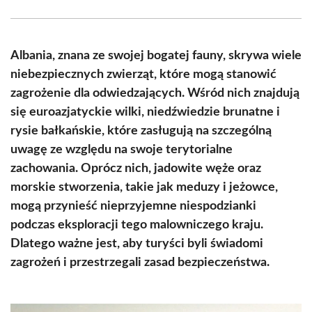
Facebook
X
Pinterest
WhatsApp
LinkedIn
Email
(Twitter)
Albania, znana ze swojej bogatej fauny, skrywa wiele
niebezpiecznych zwierząt, które mogą stanowić
zagrożenie dla odwiedzających. Wśród nich znajdują
się euroazjatyckie wilki, niedźwiedzie brunatne i
rysie bałkańskie, które zasługują na szczególną
uwagę ze względu na swoje terytorialne
zachowania. Oprócz nich, jadowite węże oraz
morskie stworzenia, takie jak meduzy i jeżowce,
mogą przynieść nieprzyjemne niespodzianki
podczas eksploracji tego malowniczego kraju.
Dlatego ważne jest, aby turyści byli świadomi
zagrożeń i przestrzegali zasad bezpieczeństwa.