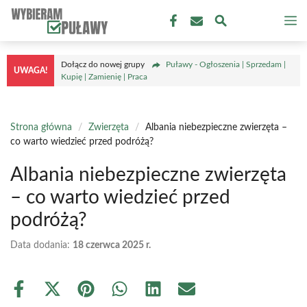
Przejdź
M
do
treści
Dołącz do nowej grupy
Puławy - Ogłoszenia | Sprzedam |
UWAGA!
Kupię | Zamienię | Praca
Strona główna
/
Zwierzęta
/
Albania niebezpieczne zwierzęta –
co warto wiedzieć przed podróżą?
Albania niebezpieczne zwierzęta
– co warto wiedzieć przed
podróżą?
Data dodania:
18 czerwca 2025 r.
Share
Share
Share
Share
Share
Share
on
on
on
on
on
on