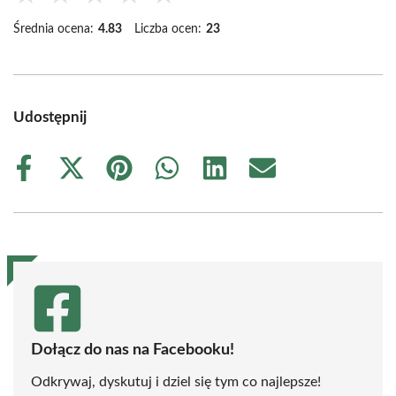
Średnia ocena:
4.83
Liczba ocen:
23
Udostępnij
Share
Share
Share
Share
Share
Share
on
on
on
on
on
on
Facebook
X
Pinterest
WhatsApp
LinkedIn
Email
(Twitter)
Dołącz do nas na Facebooku!
Odkrywaj, dyskutuj i dziel się tym co najlepsze!