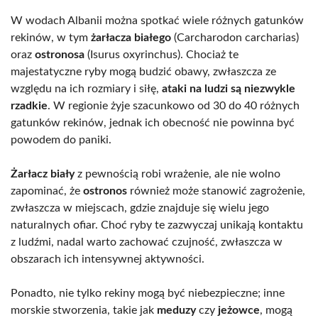
W wodach Albanii można spotkać wiele różnych gatunków
rekinów, w tym
żarłacza białego
(Carcharodon carcharias)
oraz
ostronosa
(Isurus oxyrinchus). Chociaż te
majestatyczne ryby mogą budzić obawy, zwłaszcza ze
względu na ich rozmiary i siłę,
ataki na ludzi są niezwykle
rzadkie
. W regionie żyje szacunkowo od 30 do 40 różnych
gatunków rekinów, jednak ich obecność nie powinna być
powodem do paniki.
Żarłacz biały
z pewnością robi wrażenie, ale nie wolno
zapominać, że
ostronos
również może stanowić zagrożenie,
zwłaszcza w miejscach, gdzie znajduje się wielu jego
naturalnych ofiar. Choć ryby te zazwyczaj unikają kontaktu
z ludźmi, nadal warto zachować czujność, zwłaszcza w
obszarach ich intensywnej aktywności.
Ponadto, nie tylko rekiny mogą być niebezpieczne; inne
morskie stworzenia, takie jak
meduzy
czy
jeżowce
, mogą