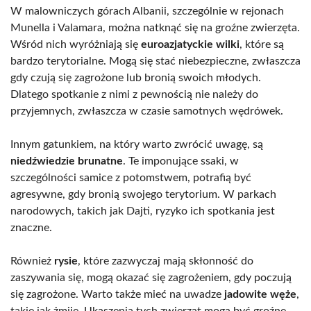
W malowniczych górach Albanii, szczególnie w rejonach
Munella i Valamara, można natknąć się na groźne zwierzęta.
Wśród nich wyróżniają się
euroazjatyckie wilki
, które są
bardzo terytorialne. Mogą się stać niebezpieczne, zwłaszcza
gdy czują się zagrożone lub bronią swoich młodych.
Dlatego spotkanie z nimi z pewnością nie należy do
przyjemnych, zwłaszcza w czasie samotnych wędrówek.
Innym gatunkiem, na który warto zwrócić uwagę, są
niedźwiedzie brunatne
. Te imponujące ssaki, w
szczególności samice z potomstwem, potrafią być
agresywne, gdy bronią swojego terytorium. W parkach
narodowych, takich jak Dajti, ryzyko ich spotkania jest
znaczne.
Również
rysie
, które zazwyczaj mają skłonność do
zaszywania się, mogą okazać się zagrożeniem, gdy poczują
się zagrożone. Warto także mieć na uwadze
jadowite węże
,
takie jak żmije. Ukąszenia tych zwierząt mogą być groźne