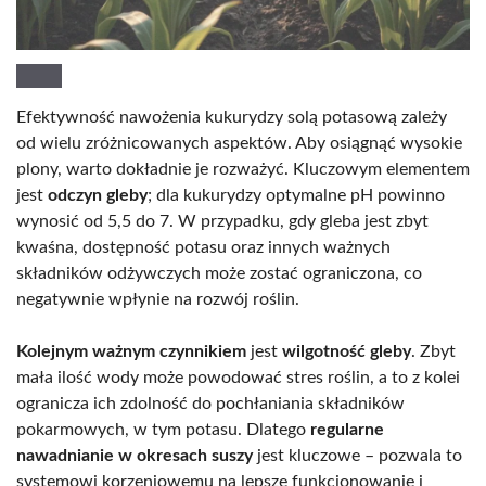
Efektywność nawożenia kukurydzy solą potasową zależy
od wielu zróżnicowanych aspektów. Aby osiągnąć wysokie
plony, warto dokładnie je rozważyć. Kluczowym elementem
jest
odczyn gleby
; dla kukurydzy optymalne pH powinno
wynosić od 5,5 do 7. W przypadku, gdy gleba jest zbyt
kwaśna, dostępność potasu oraz innych ważnych
składników odżywczych może zostać ograniczona, co
negatywnie wpłynie na rozwój roślin.
Kolejnym ważnym czynnikiem
jest
wilgotność gleby
. Zbyt
mała ilość wody może powodować stres roślin, a to z kolei
ogranicza ich zdolność do pochłaniania składników
pokarmowych, w tym potasu. Dlatego
regularne
nawadnianie w okresach suszy
jest kluczowe – pozwala to
systemowi korzeniowemu na lepsze funkcjonowanie i