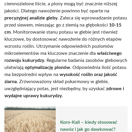
ciemnozielone liście, a plony mogą być znacznie niższej
jakości. Dlatego nawożenie powinno być oparte na
precyzyjnej analizie gleby
. Zaleca się wprowadzanie potasu
przed siewem, mieszając go z ziemią na głębokości
10-15
cm
. Monitorowanie stanu potasu w glebie jest również
kluczowe, by dostosować nawożenie do różnych etapów
wzrostu roślin. Utrzymanie odpowiednich poziomów
mikroelementów ma kluczowe znaczenie dla
właściwego
rozwoju kukurydzy
. Regularne badania zasobów glebowych
ułatwiają
optymalizację plonów
. Odpowiednia ilość potasu
ma bezpośredni wpływ na
wysokość roślin oraz jakość
ziarna
. Zrównoważony skład pokarmowy w glebie,
uwzględniający potas, jest niezbędny, by uzyskać
zdrowe i
wydajne uprawy kukurydzy
.
Korn-Kali – kiedy stosować
nawóz i jak go dawkować?