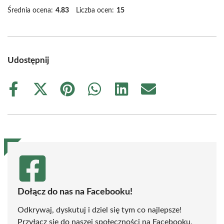
Średnia ocena:
4.83
Liczba ocen:
15
Udostępnij
Share
Share
Share
Share
Share
Share
on
on
on
on
on
on
Facebook
X
Pinterest
WhatsApp
LinkedIn
Email
(Twitter)
Dołącz do nas na Facebooku!
Odkrywaj, dyskutuj i dziel się tym co najlepsze!
Przyłącz się do naszej społeczności na Facebooku,