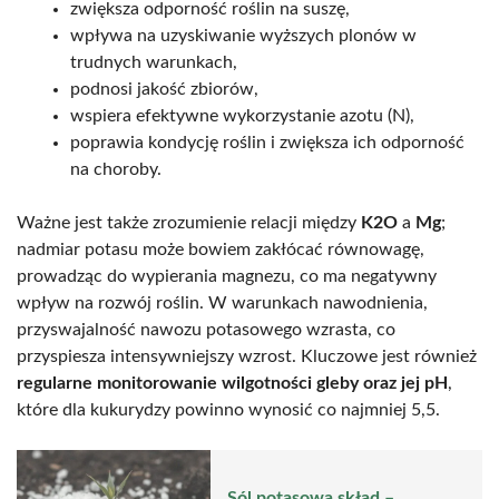
zwiększa odporność roślin na suszę,
wpływa na uzyskiwanie wyższych plonów w
trudnych warunkach,
podnosi jakość zbiorów,
wspiera efektywne wykorzystanie azotu (N),
poprawia kondycję roślin i zwiększa ich odporność
na choroby.
Ważne jest także zrozumienie relacji między
K2O
a
Mg
;
nadmiar potasu może bowiem zakłócać równowagę,
prowadząc do wypierania magnezu, co ma negatywny
wpływ na rozwój roślin. W warunkach nawodnienia,
przyswajalność nawozu potasowego wzrasta, co
przyspiesza intensywniejszy wzrost. Kluczowe jest również
regularne monitorowanie wilgotności gleby oraz jej pH
,
które dla kukurydzy powinno wynosić co najmniej 5,5.
Sól potasowa skład –