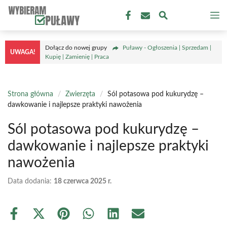
Przejdź
M
do
treści
Dołącz do nowej grupy
Puławy - Ogłoszenia | Sprzedam |
UWAGA!
Kupię | Zamienię | Praca
Strona główna
/
Zwierzęta
/
Sól potasowa pod kukurydzę –
dawkowanie i najlepsze praktyki nawożenia
Sól potasowa pod kukurydzę –
dawkowanie i najlepsze praktyki
nawożenia
Data dodania:
18 czerwca 2025 r.
Share
Share
Share
Share
Share
Share
on
on
on
on
on
on