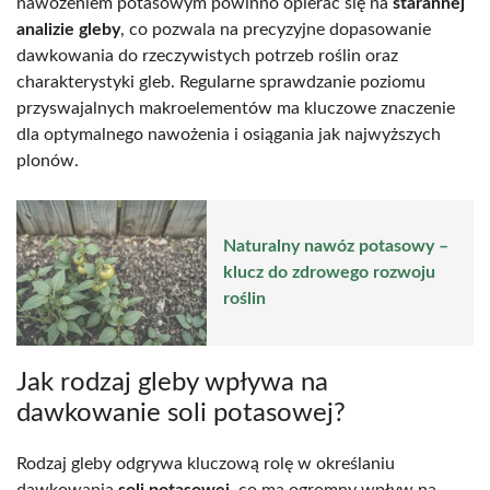
nawożeniem potasowym powinno opierać się na
starannej
analizie gleby
, co pozwala na precyzyjne dopasowanie
dawkowania do rzeczywistych potrzeb roślin oraz
charakterystyki gleb. Regularne sprawdzanie poziomu
przyswajalnych makroelementów ma kluczowe znaczenie
dla optymalnego nawożenia i osiągania jak najwyższych
plonów.
Naturalny nawóz potasowy –
klucz do zdrowego rozwoju
roślin
Jak rodzaj gleby wpływa na
dawkowanie soli potasowej?
Rodzaj gleby odgrywa kluczową rolę w określaniu
dawkowania
soli potasowej
, co ma ogromny wpływ na