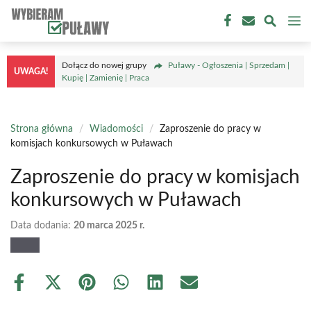
Przejdź
M
do
treści
Dołącz do nowej grupy
Puławy - Ogłoszenia | Sprzedam |
UWAGA!
Kupię | Zamienię | Praca
Strona główna
/
Wiadomości
/
Zaproszenie do pracy w
komisjach konkursowych w Puławach
Zaproszenie do pracy w komisjach
konkursowych w Puławach
Data dodania:
20 marca 2025 r.
Share
Share
Share
Share
Share
Share
on
on
on
on
on
on
Facebook
X
Pinterest
WhatsApp
LinkedIn
Email