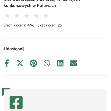
konkursowych w Puławach
★
★
★
★
★
Średnia ocena:
4.96
Liczba ocen:
25
Udostępnij
Share
Share
Share
Share
Share
Share
on
on
on
on
on
on
Facebook
X
Pinterest
WhatsApp
LinkedIn
Email
(Twitter)