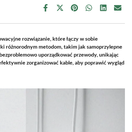
Share
Share
Share
Share
Share
Share
on
on
on
on
on
on
Facebook
X
Pinterest
WhatsApp
LinkedIn
Email
(Twitter)
owacyjne rozwiązanie, które łączy w sobie
ięki różnorodnym metodom, takim jak samoprzylepne
 bezproblemowo uporządkować przewody, unikając
 efektywnie zorganizować kable, aby poprawić wygląd