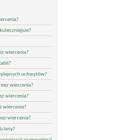
iercenia?
kuteczniejsze?
ez wiercenia?
abli?
rzylepnych uchwytów?
 bez wiercenia?
ez wiercenia?
z wiercenia?
 bez wiercenia?
ściany?
organizacji przewodów?