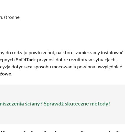
wustronne,
 do rodzaju powierzchni, na której zamierzamy instalować
ylepnych
SolidTack
przynosi dobre rezultaty w sytuacjach,
decyzja dotycząca sposobu mocowania powinna uwzględniać
ażowe
.
 niszczenia ściany? Sprawdź skuteczne metody!