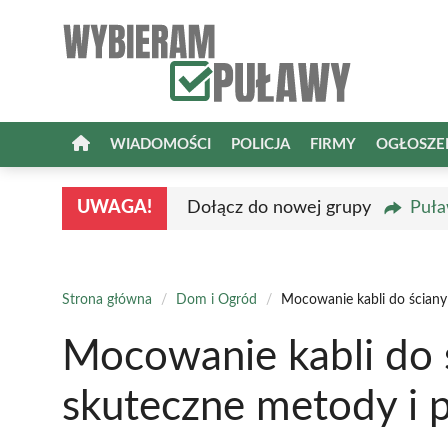
Przejdź
do
treści
WIADOMOŚCI
POLICJA
FIRMY
OGŁOSZE
UWAGA!
Dołącz do nowej grupy
Puła
Strona główna
/
Dom i Ogród
/
Mocowanie kabli do ściany
Mocowanie kabli do ś
skuteczne metody i 