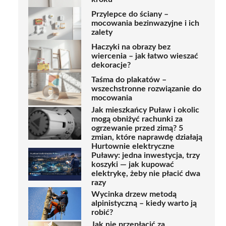
Przylepce do ściany –
mocowania bezinwazyjne i ich
zalety
Haczyki na obrazy bez
wiercenia – jak łatwo wieszać
dekoracje?
Taśma do plakatów –
wszechstronne rozwiązanie do
mocowania
Jak mieszkańcy Puław i okolic
mogą obniżyć rachunki za
ogrzewanie przed zimą? 5
zmian, które naprawdę działają
Hurtownie elektryczne
Puławy: jedna inwestycja, trzy
koszyki — jak kupować
elektrykę, żeby nie płacić dwa
razy
Wycinka drzew metodą
alpinistyczną – kiedy warto ją
robić?
Jak nie przepłacić za