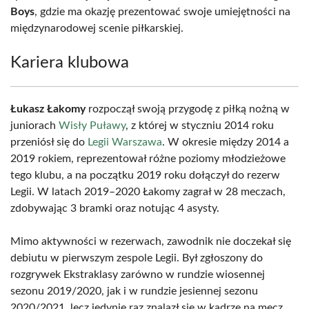
Boys
, gdzie ma okazję prezentować swoje umiejętności na
międzynarodowej scenie piłkarskiej.
Kariera klubowa
Łukasz Łakomy
rozpoczął swoją przygodę z piłką nożną w
juniorach
Wisły Puławy
, z której w styczniu 2014 roku
przeniósł się do
Legii Warszawa
. W okresie między 2014 a
2019 rokiem, reprezentował różne poziomy młodzieżowe
tego klubu, a na początku 2019 roku dołączył do rezerw
Legii. W latach 2019–2020 Łakomy zagrał w 28 meczach,
zdobywając 3 bramki oraz notując 4 asysty.
Mimo aktywności w rezerwach, zawodnik nie doczekał się
debiutu w pierwszym zespole Legii. Był zgłoszony do
rozgrywek Ekstraklasy zarówno w rundzie wiosennej
sezonu 2019/2020, jak i w rundzie jesiennej sezonu
2020/2021, lecz jedynie raz znalazł się w kadrze na mecz,