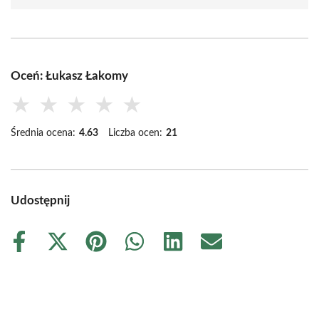
Oceń: Łukasz Łakomy
★
★
★
★
★
Średnia ocena:
4.63
Liczba ocen:
21
Udostępnij
Share
Share
Share
Share
Share
Share
on
on
on
on
on
on
Facebook
X
Pinterest
WhatsApp
LinkedIn
Email
(Twitter)