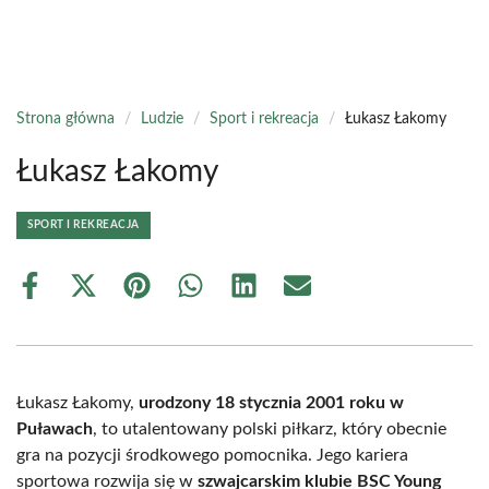
Strona główna
/
Ludzie
/
Sport i rekreacja
/
Łukasz Łakomy
Łukasz Łakomy
SPORT I REKREACJA
Share
Share
Share
Share
Share
Share
on
on
on
on
on
on
Facebook
X
Pinterest
WhatsApp
LinkedIn
Email
(Twitter)
Łukasz Łakomy,
urodzony 18 stycznia 2001 roku w
Puławach
, to utalentowany polski piłkarz, który obecnie
gra na pozycji środkowego pomocnika. Jego kariera
sportowa rozwija się w
szwajcarskim klubie BSC Young