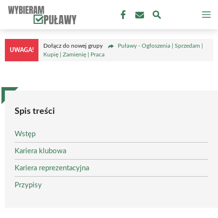
Przejdź
M
do
treści
Dołącz do nowej grupy
Puławy - Ogłoszenia | Sprzedam |
UWAGA!
Kupię | Zamienię | Praca
Spis treści
Wstęp
Kariera klubowa
Kariera reprezentacyjna
Przypisy