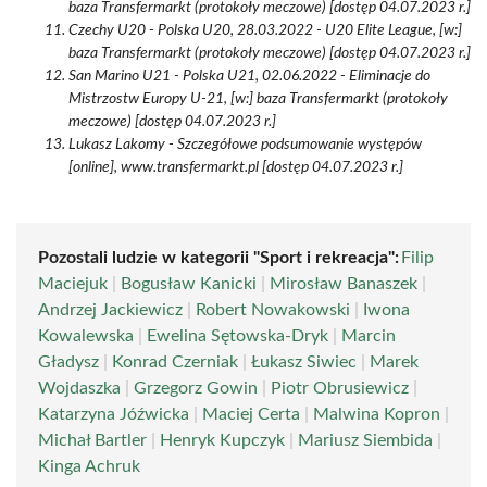
baza Transfermarkt (protokoły meczowe) [dostęp 04.07.2023 r.]
Czechy U20 - Polska U20, 28.03.2022 - U20 Elite League, [w:]
baza Transfermarkt (protokoły meczowe) [dostęp 04.07.2023 r.]
San Marino U21 - Polska U21, 02.06.2022 - Eliminacje do
Mistrzostw Europy U-21, [w:] baza Transfermarkt (protokoły
meczowe) [dostęp 04.07.2023 r.]
Lukasz Lakomy - Szczegółowe podsumowanie występów
[online], www.transfermarkt.pl [dostęp 04.07.2023 r.]
Pozostali ludzie w kategorii "Sport i rekreacja":
Filip
Maciejuk
|
Bogusław Kanicki
|
Mirosław Banaszek
|
Andrzej Jackiewicz
|
Robert Nowakowski
|
Iwona
Kowalewska
|
Ewelina Sętowska-Dryk
|
Marcin
Gładysz
|
Konrad Czerniak
|
Łukasz Siwiec
|
Marek
Wojdaszka
|
Grzegorz Gowin
|
Piotr Obrusiewicz
|
Katarzyna Jóźwicka
|
Maciej Certa
|
Malwina Kopron
|
Michał Bartler
|
Henryk Kupczyk
|
Mariusz Siembida
|
Kinga Achruk