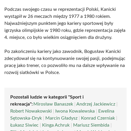
Podczas swojego czasu w reprezentacji Polski, Kanicki
wystąpił w 26 meczach między 1977 a 1980 rokiem.
Najważniejszym punktem jego kariery sportowej były
igrzyska olimpijskie w 1980 roku, gdzie reprezentacja zajęła
4. miejsce, co było wielkim osiągnięciem dla drużyny.
Po zakończeniu kariery jako zawodnik, Bogusław Kanicki
zdecydował się na kontynuowanie swojej pasji, podejmując
pracę jako trener, co pozwoliło mu na dalsze wpływanie na
rozwój siatkówki w Polsce.
Pozostali ludzie w kategorii "Sport i
rekreacja":
Mirosław Banaszek
|
Andrzej Jackiewicz
|
Robert Nowakowski
|
Iwona Kowalewska
|
Ewelina
Sętowska-Dryk
|
Marcin Gładysz
|
Konrad Czerniak
|
Łukasz Siwiec
|
Kinga Achruk
|
Mariusz Siembida
|