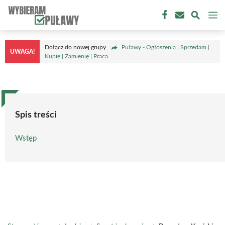
Przejdź
M
do
treści
Dołącz do nowej grupy
Puławy - Ogłoszenia | Sprzedam |
UWAGA!
Kupię | Zamienię | Praca
Spis treści
Wstęp