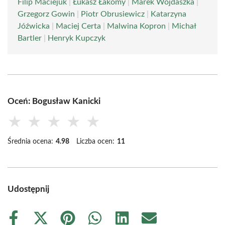
Filip Maciejuk
|
Łukasz Łakomy
|
Marek Wojdaszka
|
Grzegorz Gowin
|
Piotr Obrusiewicz
|
Katarzyna
Jóźwicka
|
Maciej Certa
|
Malwina Kopron
|
Michał
Bartler
|
Henryk Kupczyk
Oceń: Bogusław Kanicki
★
★
★
★
★
Średnia ocena:
4.98
Liczba ocen:
11
Udostępnij
Share
Share
Share
Share
Share
Share