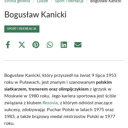
Strona główna
/
Ludzie
/
Sport i rekreacja
/
Bogusław Kanicki
Bogusław Kanicki
SPORT I REKREACJA
Share
Share
Share
Share
Share
Share
on
on
on
on
on
on
Facebook
X
Pinterest
WhatsApp
LinkedIn
Email
(Twitter)
Bogusław Kanicki, który przyszedł na świat 9 lipca 1953
roku w Puławach, jest znanym i szanowanym
polskim
siatkarzem, trenerem oraz olimpijczykiem
z igrzysk w
Moskwie w 1980 roku. Jego kariera sportowa jest ściśle
związana z klubem
Resovia
, z którym odniósł znaczące
sukcesy, zdobywając Puchar Polski w latach 1975 oraz
1983, a także brązowy medal mistrzostw Polski w 1977
roku.