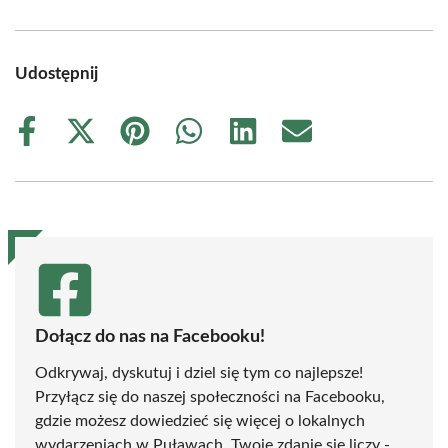
Udostępnij
Share
Share
Share
Share
Share
Share
on
on
on
on
on
on
Facebook
X
Pinterest
WhatsApp
LinkedIn
Email
(Twitter)
Dołącz do nas na Facebooku!
Odkrywaj, dyskutuj i dziel się tym co najlepsze!
Przyłącz się do naszej społeczności na Facebooku,
gdzie możesz dowiedzieć się więcej o lokalnych
wydarzeniach w Puławach. Twoje zdanie się liczy -