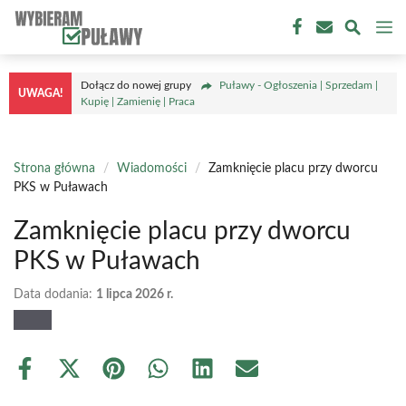
Przejdź
M
do
treści
Dołącz do nowej grupy
Puławy - Ogłoszenia | Sprzedam |
UWAGA!
Kupię | Zamienię | Praca
Strona główna
/
Wiadomości
/
Zamknięcie placu przy dworcu
PKS w Puławach
Zamknięcie placu przy dworcu
PKS w Puławach
Data dodania:
1 lipca 2026 r.
Share
Share
Share
Share
Share
Share
on
on
on
on
on
on
Facebook
X
Pinterest
WhatsApp
LinkedIn
Email