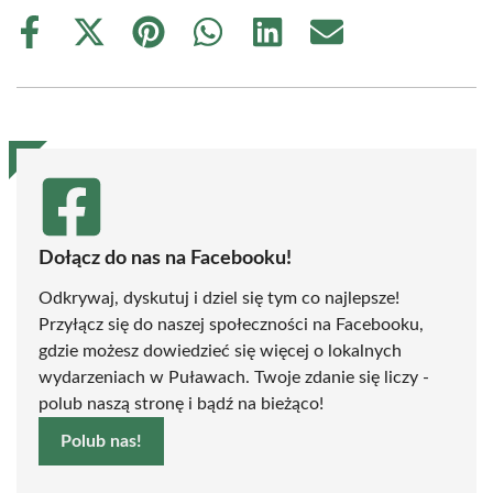
Share
Share
Share
Share
Share
Share
on
on
on
on
on
on
Facebook
X
Pinterest
WhatsApp
LinkedIn
Email
(Twitter)
Dołącz do nas na Facebooku!
Odkrywaj, dyskutuj i dziel się tym co najlepsze!
Przyłącz się do naszej społeczności na Facebooku,
gdzie możesz dowiedzieć się więcej o lokalnych
wydarzeniach w Puławach. Twoje zdanie się liczy -
polub naszą stronę i bądź na bieżąco!
Polub nas!