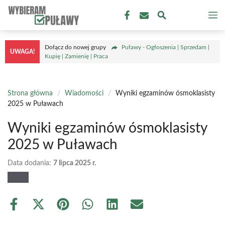
Przejdź
M
do
treści
Dołącz do nowej grupy
Puławy - Ogłoszenia | Sprzedam |
UWAGA!
Kupię | Zamienię | Praca
Strona główna
/
Wiadomości
/
Wyniki egzaminów ósmoklasisty
2025 w Puławach
Wyniki egzaminów ósmoklasisty
2025 w Puławach
Data dodania:
7 lipca 2025 r.
Share
Share
Share
Share
Share
Share
on
on
on
on
on
on
Facebook
X
Pinterest
WhatsApp
LinkedIn
Email