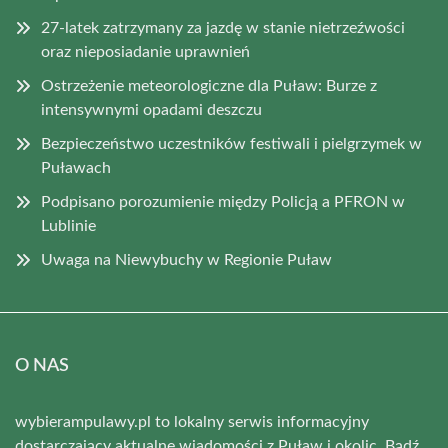
27-latek zatrzymany za jazdę w stanie nietrzeźwości
oraz nieposiadanie uprawnień
Ostrzeżenie meteorologiczne dla Puław: Burze z
intensywnymi opadami deszczu
Bezpieczeństwo uczestników festiwali i pielgrzymek w
Puławach
Podpisano porozumienie między Policją a PFRON w
Lublinie
Uwaga na Niewybuchy w Regionie Puław
O NAS
wybierampulawy.pl to lokalny serwis informacyjny
dostarczający aktualne wiadomości z Puław i okolic. Bądź