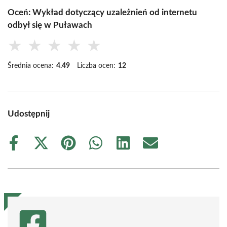
Oceń: Wykład dotyczący uzależnień od internetu
odbył się w Puławach
★
★
★
★
★
Średnia ocena:
4.49
Liczba ocen:
12
Udostępnij
Share
Share
Share
Share
Share
Share
on
on
on
on
on
on
Facebook
X
Pinterest
WhatsApp
LinkedIn
Email
(Twitter)