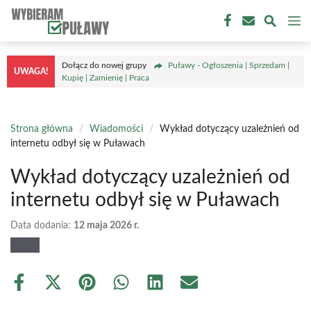
Przejdź
M
do
treści
Dołącz do nowej grupy
Puławy - Ogłoszenia | Sprzedam |
UWAGA!
Kupię | Zamienię | Praca
Strona główna
/
Wiadomości
/
Wykład dotyczący uzależnień od
internetu odbył się w Puławach
Wykład dotyczący uzależnień od
internetu odbył się w Puławach
Data dodania:
12 maja 2026 r.
Share
Share
Share
Share
Share
Share
on
on
on
on
on
on
Facebook
X
Pinterest
WhatsApp
LinkedIn
Email