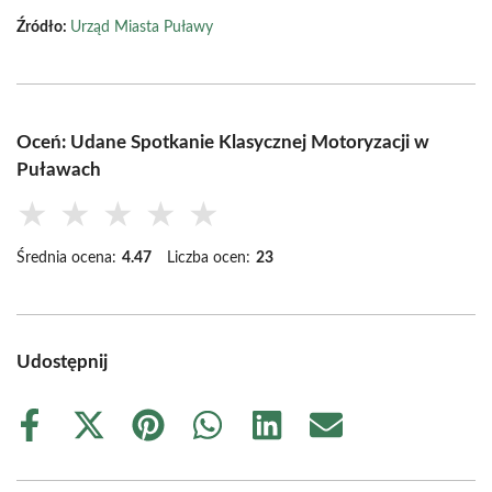
Źródło:
Urząd Miasta Puławy
Oceń: Udane Spotkanie Klasycznej Motoryzacji w
Puławach
★
★
★
★
★
Średnia ocena:
4.47
Liczba ocen:
23
Udostępnij
Share
Share
Share
Share
Share
Share
on
on
on
on
on
on
Facebook
X
Pinterest
WhatsApp
LinkedIn
Email
(Twitter)