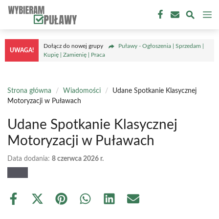
Przejdź
M
do
treści
Dołącz do nowej grupy
Puławy - Ogłoszenia | Sprzedam |
UWAGA!
Kupię | Zamienię | Praca
Strona główna
/
Wiadomości
/
Udane Spotkanie Klasycznej
Motoryzacji w Puławach
Udane Spotkanie Klasycznej
Motoryzacji w Puławach
Data dodania:
8 czerwca 2026 r.
Share
Share
Share
Share
Share
Share
on
on
on
on
on
on
Facebook
X
Pinterest
WhatsApp
LinkedIn
Email