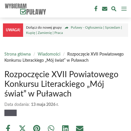
Przejdź
M
do
treści
Dołącz do nowej grupy
Puławy - Ogłoszenia | Sprzedam |
UWAGA!
Kupię | Zamienię | Praca
Strona główna
/
Wiadomości
/
Rozpoczęcie XVII Powiatowego
Konkursu Literackiego „Mój świat” w Puławach
Rozpoczęcie XVII Powiatowego
Konkursu Literackiego „Mój
świat” w Puławach
Data dodania:
13 maja 2026 r.
Share
Share
Share
Share
Share
Share