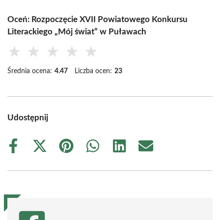
Oceń: Rozpoczęcie XVII Powiatowego Konkursu
Literackiego „Mój świat” w Puławach
★
★
★
★
★
Średnia ocena:
4.47
Liczba ocen:
23
Udostępnij
Share
Share
Share
Share
Share
Share
on
on
on
on
on
on
Facebook
X
Pinterest
WhatsApp
LinkedIn
Email
(Twitter)