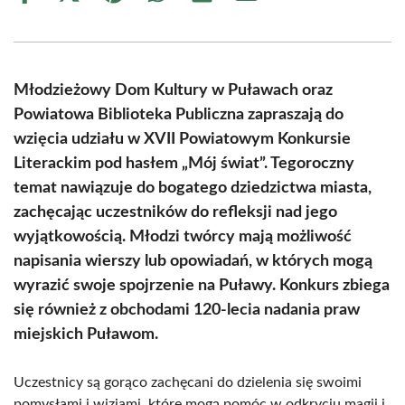
on
on
on
on
on
on
Facebook
X
Pinterest
WhatsApp
LinkedIn
Email
(Twitter)
Młodzieżowy Dom Kultury w Puławach oraz
Powiatowa Biblioteka Publiczna zapraszają do
wzięcia udziału w XVII Powiatowym Konkursie
Literackim pod hasłem „Mój świat”. Tegoroczny
temat nawiązuje do bogatego dziedzictwa miasta,
zachęcając uczestników do refleksji nad jego
wyjątkowością. Młodzi twórcy mają możliwość
napisania wierszy lub opowiadań, w których mogą
wyrazić swoje spojrzenie na Puławy. Konkurs zbiega
się również z obchodami 120-lecia nadania praw
miejskich Puławom.
Uczestnicy są gorąco zachęcani do dzielenia się swoimi
pomysłami i wizjami, które mogą pomóc w odkryciu magii i