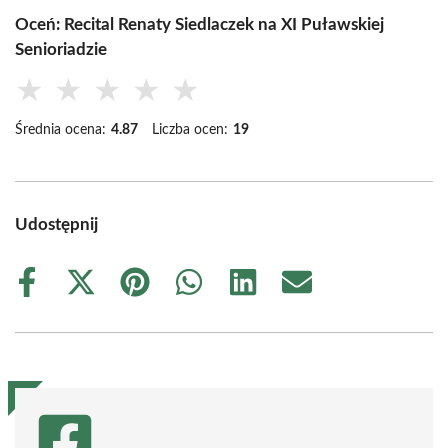
Oceń: Recital Renaty Siedlaczek na XI Puławskiej
Senioriadzie
★
★
★
★
★
Średnia ocena:
4.87
Liczba ocen:
19
Udostępnij
Share
Share
Share
Share
Share
Share
on
on
on
on
on
on
Facebook
X
Pinterest
WhatsApp
LinkedIn
Email
(Twitter)