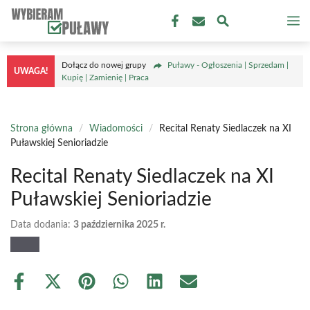
Przejdź
M
do
treści
Dołącz do nowej grupy
Puławy - Ogłoszenia | Sprzedam |
UWAGA!
Kupię | Zamienię | Praca
Strona główna
/
Wiadomości
/
Recital Renaty Siedlaczek na XI
Puławskiej Senioriadzie
Recital Renaty Siedlaczek na XI
Puławskiej Senioriadzie
Data dodania:
3 października 2025 r.
Share
Share
Share
Share
Share
Share
on
on
on
on
on
on
Facebook
X
Pinterest
WhatsApp
LinkedIn
Email