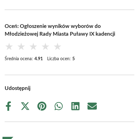
Oceń: Ogłoszenie wyników wyborów do
Młodzieżowej Rady Miasta Puławy IX kadencji
★
★
★
★
★
Średnia ocena:
4.91
Liczba ocen:
5
Udostępnij
Share
Share
Share
Share
Share
Share
on
on
on
on
on
on
Facebook
X
Pinterest
WhatsApp
LinkedIn
Email
(Twitter)