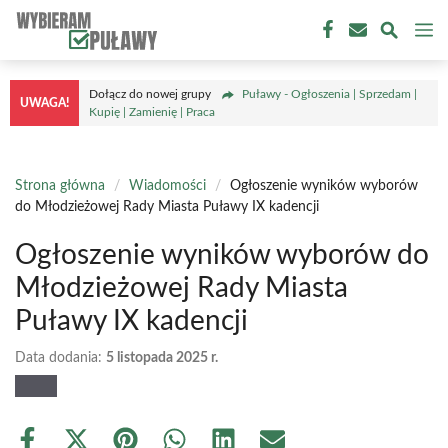
Przejdź
M
do
treści
Dołącz do nowej grupy
Puławy - Ogłoszenia | Sprzedam |
UWAGA!
Kupię | Zamienię | Praca
Strona główna
/
Wiadomości
/
Ogłoszenie wyników wyborów
do Młodzieżowej Rady Miasta Puławy IX kadencji
Ogłoszenie wyników wyborów do
Młodzieżowej Rady Miasta
Puławy IX kadencji
Data dodania:
5 listopada 2025 r.
Share
Share
Share
Share
Share
Share