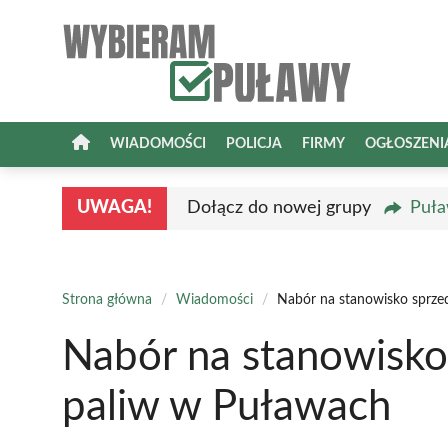
Przejdź
do
treści
WIADOMOŚCI
POLICJA
FIRMY
OGŁOSZENI
UWAGA!
Dołącz do nowej grupy
Puła
Strona główna
/
Wiadomości
/
Nabór na stanowisko sprze
Nabór na stanowisko
paliw w Puławach