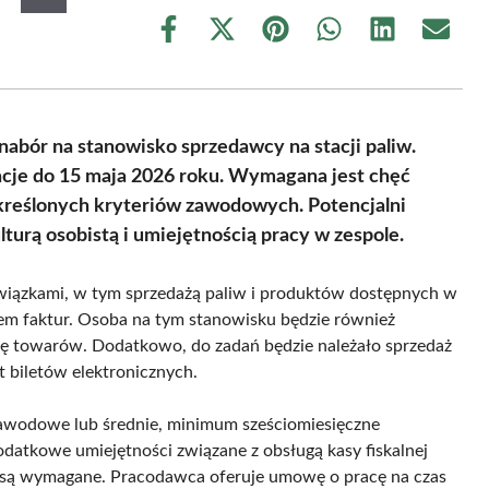
Share
Share
Share
Share
Share
Share
on
on
on
on
on
on
Facebook
X
Pinterest
WhatsApp
LinkedIn
Email
(Twitter)
nabór na stanowisko sprzedawcy na stacji paliw.
acje do 15 maja 2026 roku. Wymagana jest chęć
kreślonych kryteriów zawodowych. Potencjalni
turą osobistą i umiejętnością pracy w zespole.
wiązkami, w tym sprzedażą paliw i produktów dostępnych w
em faktur. Osoba na tym stanowisku będzie również
ję towarów. Dodatkowo, do zadań będzie należało sprzedaż
t biletów elektronicznych.
awodowe lub średnie, minimum sześciomiesięczne
datkowe umiejętności związane z obsługą kasy fiskalnej
nie są wymagane. Pracodawca oferuje umowę o pracę na czas