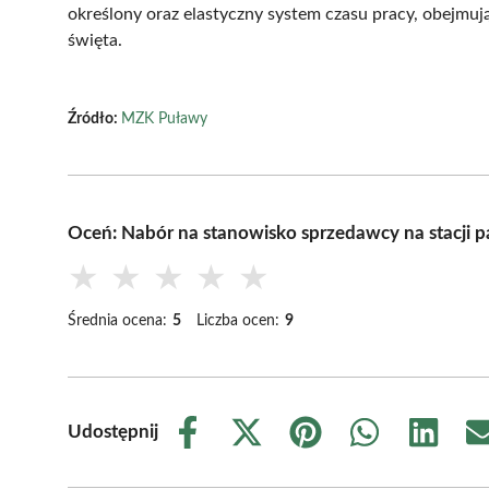
określony oraz elastyczny system czasu pracy, obejmu
święta.
Źródło:
MZK Puławy
Oceń: Nabór na stanowisko sprzedawcy na stacji 
★
★
★
★
★
Średnia ocena:
5
Liczba ocen:
9
Udostępnij
Share
Share
Share
Share
Share
on
on
on
on
on
Facebook
X
Pinterest
WhatsApp
LinkedIn