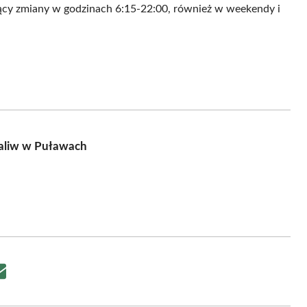
jący zmiany w godzinach 6:15-22:00, również w weekendy i
paliw w Puławach
Share
on
Email