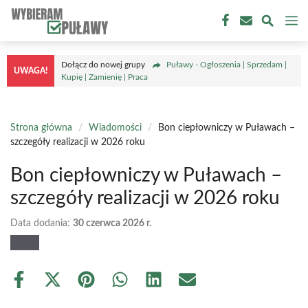
Przejdź
M
do
treści
Dołącz do nowej grupy
Puławy - Ogłoszenia | Sprzedam |
UWAGA!
Kupię | Zamienię | Praca
Strona główna
/
Wiadomości
/
Bon ciepłowniczy w Puławach –
szczegóły realizacji w 2026 roku
Bon ciepłowniczy w Puławach –
szczegóły realizacji w 2026 roku
Data dodania:
30 czerwca 2026 r.
Share
Share
Share
Share
Share
Share
on
on
on
on
on
on
Facebook
X
Pinterest
WhatsApp
LinkedIn
Email