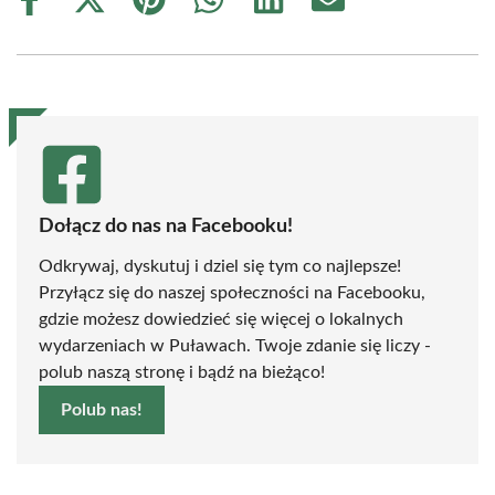
Share
Share
Share
Share
Share
Share
on
on
on
on
on
on
Facebook
X
Pinterest
WhatsApp
LinkedIn
Email
(Twitter)
Dołącz do nas na Facebooku!
Odkrywaj, dyskutuj i dziel się tym co najlepsze!
Przyłącz się do naszej społeczności na Facebooku,
gdzie możesz dowiedzieć się więcej o lokalnych
wydarzeniach w Puławach. Twoje zdanie się liczy -
polub naszą stronę i bądź na bieżąco!
Polub nas!