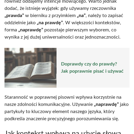
również oddajemy intencje mówiącego. Warto jednak
dodać, że istnieje wyjątek: gdy używamy rzeczownika
„prawda”
w bierniku z przyimkiem
„na”
, należy to zapisać
oddzielnie jako
„na prawdę”
. W większości kontekstów,
forma
„naprawdę”
pozostaje pierwszym wyborem, co
wynika z jej dużej uniwersalności oraz jednoznaczności.
Doprawdy czy do prawdy?
Jak poprawnie pisać i używać
Staranność w poprawnej pisowni wpływa korzystnie na
nasze zdolności komunikacyjne. Używanie
„naprawdę”
jako
partykuły to kluczowy element naszego języka, który
podkreśla znaczenie precyzyjnego porozumiewania się.
Jak kontekst wpływa na użycie słowa