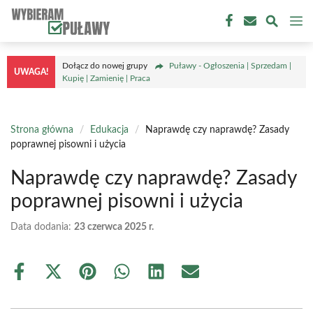
Przejdź
M
do
treści
Dołącz do nowej grupy
Puławy - Ogłoszenia | Sprzedam |
UWAGA!
Kupię | Zamienię | Praca
Strona główna
/
Edukacja
/
Naprawdę czy naprawdę? Zasady
poprawnej pisowni i użycia
Naprawdę czy naprawdę? Zasady
poprawnej pisowni i użycia
Data dodania:
23 czerwca 2025 r.
Share
Share
Share
Share
Share
Share
on
on
on
on
on
on
Facebook
X
Pinterest
WhatsApp
LinkedIn
Email
(Twitter)