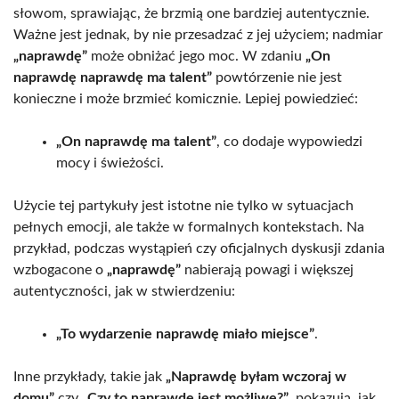
słowom, sprawiając, że brzmią one bardziej autentycznie.
Ważne jest jednak, by nie przesadzać z jej użyciem; nadmiar
„naprawdę”
może obniżać jego moc. W zdaniu
„On
naprawdę naprawdę ma talent”
powtórzenie nie jest
konieczne i może brzmieć komicznie. Lepiej powiedzieć:
„On naprawdę ma talent”
, co dodaje wypowiedzi
mocy i świeżości.
Użycie tej partykuły jest istotne nie tylko w sytuacjach
pełnych emocji, ale także w formalnych kontekstach. Na
przykład, podczas wystąpień czy oficjalnych dyskusji zdania
wzbogacone o
„naprawdę”
nabierają powagi i większej
autentyczności, jak w stwierdzeniu:
„To wydarzenie naprawdę miało miejsce”
.
Inne przykłady, takie jak
„Naprawdę byłam wczoraj w
domu”
czy
„Czy to naprawdę jest możliwe?”
, pokazują, jak