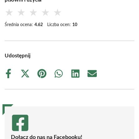
★
★
★
★
★
Średnia ocena:
4.62
Liczba ocen:
10
Udostępnij
Share
Share
Share
Share
Share
Share
on
on
on
on
on
on
Facebook
X
Pinterest
WhatsApp
LinkedIn
Email
(Twitter)
Dołącz do nas na Facebooku!