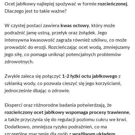
Ocet jabłkowy najlepiej spożywać w formie
rozcieńczonej
.
Dlaczego jest to takie ważne?
W czystej postaci zawiera
kwas octowy
, który może
podrażnić jamę ustną, przełyk oraz żołądek. Jego
intensywna kwasowość zagraża również szkliwu, co może
prowadzić do erozji. Rozcieńczając ocet wodą, zmniejszamy
jego siłę, co pomaga uniknąć potencjalnych problemów
zdrowotnych.
Zwykle zaleca się połączyć
1-2 łyżki octu jabłkowego
z
szklanką wody, co pozwala cieszyć się jego korzyściami,
jednocześnie dbając o zdrowie.
Eksperci oraz różnorodne badania potwierdzają, że
rozcieńczony ocet jabłkowy wspomaga procesy trawienne
,
a także przyczynia się do regulacji poziomu cukru we krwi.
Dodatkowo, zmniejsza ryzyko podrażnień, co ma
szczególne znaczenie dla osób z
wrażliwym układem