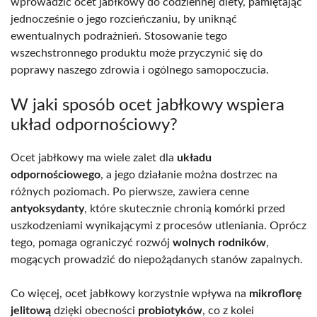
wprowadzić ocet jabłkowy do codziennej diety, pamiętając
jednocześnie o jego rozcieńczaniu, by uniknąć
ewentualnych podrażnień. Stosowanie tego
wszechstronnego produktu może przyczynić się do
poprawy naszego zdrowia i ogólnego samopoczucia.
W jaki sposób ocet jabłkowy wspiera
układ odpornościowy?
Ocet jabłkowy ma wiele zalet dla
układu
odpornościowego
, a jego działanie można dostrzec na
różnych poziomach. Po pierwsze, zawiera cenne
antyoksydanty
, które skutecznie chronią komórki przed
uszkodzeniami wynikającymi z procesów utleniania. Oprócz
tego, pomaga ograniczyć rozwój
wolnych rodników
,
mogących prowadzić do niepożądanych stanów zapalnych.
Co więcej, ocet jabłkowy korzystnie wpływa na
mikroflorę
jelitową
dzięki obecności
probiotyków
, co z kolei