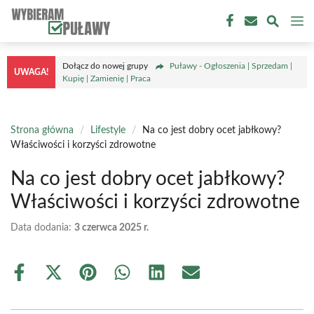
Przejdź
M
do
treści
Dołącz do nowej grupy
Puławy - Ogłoszenia | Sprzedam |
UWAGA!
Kupię | Zamienię | Praca
Strona główna
/
Lifestyle
/
Na co jest dobry ocet jabłkowy?
Właściwości i korzyści zdrowotne
Na co jest dobry ocet jabłkowy?
Właściwości i korzyści zdrowotne
Data dodania:
3 czerwca 2025 r.
Share
Share
Share
Share
Share
Share
on
on
on
on
on
on
Facebook
X
Pinterest
WhatsApp
LinkedIn
Email
(Twitter)