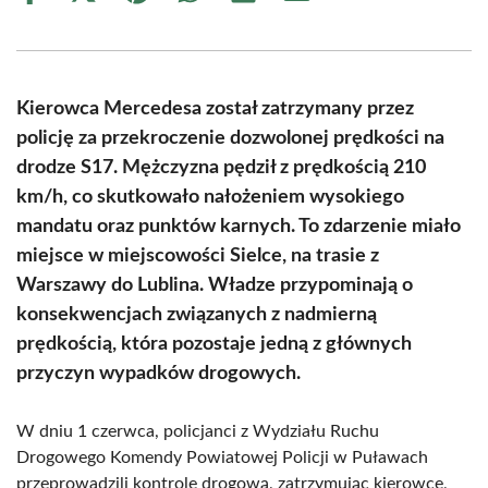
on
on
on
on
on
on
Facebook
X
Pinterest
WhatsApp
LinkedIn
Email
(Twitter)
Kierowca Mercedesa został zatrzymany przez
policję za przekroczenie dozwolonej prędkości na
drodze S17. Mężczyzna pędził z prędkością 210
km/h, co skutkowało nałożeniem wysokiego
mandatu oraz punktów karnych. To zdarzenie miało
miejsce w miejscowości Sielce, na trasie z
Warszawy do Lublina. Władze przypominają o
konsekwencjach związanych z nadmierną
prędkością, która pozostaje jedną z głównych
przyczyn wypadków drogowych.
W dniu 1 czerwca, policjanci z Wydziału Ruchu
Drogowego Komendy Powiatowej Policji w Puławach
przeprowadzili kontrolę drogową, zatrzymując kierowcę,