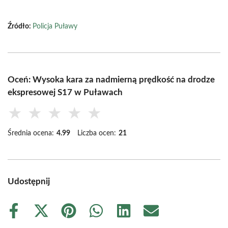
Źródło:
Policja Puławy
Oceń: Wysoka kara za nadmierną prędkość na drodze
ekspresowej S17 w Puławach
★
★
★
★
★
Średnia ocena:
4.99
Liczba ocen:
21
Udostępnij
Share
Share
Share
Share
Share
Share
on
on
on
on
on
on