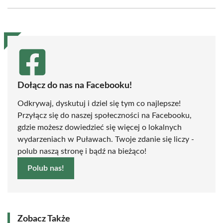
Facebook
X
Pinterest
WhatsApp
LinkedIn
Email
(Twitter)
Dołącz do nas na Facebooku!
Odkrywaj, dyskutuj i dziel się tym co najlepsze!
Przyłącz się do naszej społeczności na Facebooku,
gdzie możesz dowiedzieć się więcej o lokalnych
wydarzeniach w Puławach. Twoje zdanie się liczy -
polub naszą stronę i bądź na bieżąco!
Polub nas!
Zobacz Także