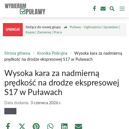
Przejdź
M
do
treści
Dołącz do nowej grupy
Puławy - Ogłoszenia | Sprzedam |
UWAGA!
Kupię | Zamienię | Praca
Strona główna
/
Kronika Policyjna
/
Wysoka kara za nadmierną
prędkość na drodze ekspresowej S17 w Puławach
Wysoka kara za nadmierną
prędkość na drodze ekspresowej
S17 w Puławach
Data dodania:
3 czerwca 2026 r.
Share
Share
Share
Share
Share
Share