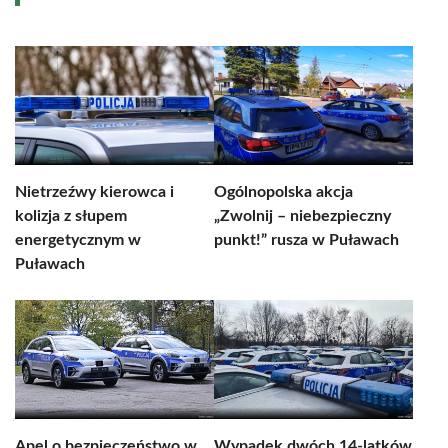
Nietrzeźwy kierowca i
Ogólnopolska akcja
kolizja z słupem
„Zwolnij – niebezpieczny
energetycznym w
punkt!” rusza w Puławach
Puławach
Apel o bezpieczeństwo w
Wypadek dwóch 14-latków