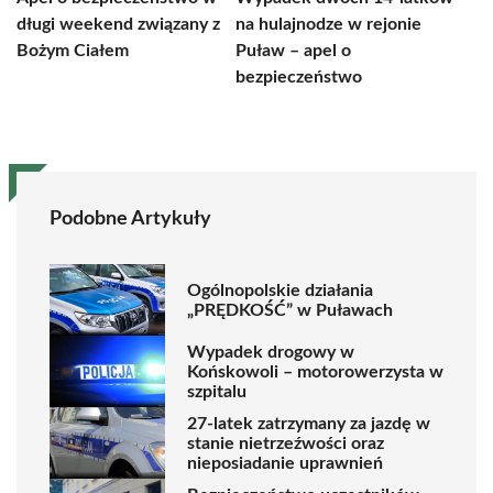
długi weekend związany z
na hulajnodze w rejonie
Bożym Ciałem
Puław – apel o
bezpieczeństwo
Podobne Artykuły
Ogólnopolskie działania
„PRĘDKOŚĆ” w Puławach
Wypadek drogowy w
Końskowoli – motorowerzysta w
szpitalu
27-latek zatrzymany za jazdę w
stanie nietrzeźwości oraz
nieposiadanie uprawnień