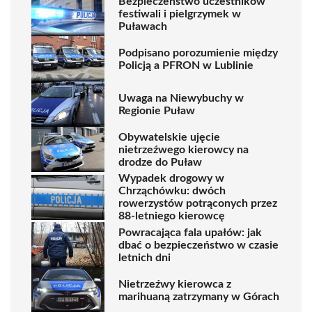
Bezpieczeństwo uczestników
festiwali i pielgrzymek w
Puławach
Podpisano porozumienie między
Policją a PFRON w Lublinie
Uwaga na Niewybuchy w
Regionie Puław
Obywatelskie ujęcie
nietrzeźwego kierowcy na
drodze do Puław
Wypadek drogowy w
Chrząchówku: dwóch
rowerzystów potrąconych przez
88-letniego kierowcę
Powracająca fala upałów: jak
dbać o bezpieczeństwo w czasie
letnich dni
Nietrzeźwy kierowca z
marihuaną zatrzymany w Górach