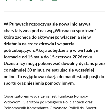
on
on
on
on
on
on
Facebook
X
Pinterest
WhatsApp
LinkedIn
Email
(Twitter)
W Puławach rozpoczyna się nowa inicjatywa
charytatywna pod nazwą „Wiosna na sportowo”,
która zachęca do aktywnego włączenia się w
działania na rzecz zdrowia i wsparcia
potrzebujących. Akcja odbędzie się w wirtualnym
formacie od 15 maja do 15 czerwca 2026 roku.
Uczestnicy mogą pokonywać dowolny dystans przez
co najmniej 30 minut, rejestrując się wcześniej
online. To wyjątkowa okazja do manifestacji pasji do
sportu oraz niesienia pomocy innym.
Organizatorem wydarzenia jest Fundacja Pomocy
Wdowom i Sierotom po Poległych Policjantach oraz
Pełnomocnik Komendanta Głównego Policji ds. Sportu.