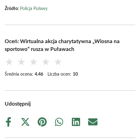
Źródło:
Policja Puławy
Oceń: Wirtualna akcja charytatywna „Wiosna na
sportowo” rusza w Puławach
★
★
★
★
★
Średnia ocena:
4.46
Liczba ocen:
10
Udostępnij
Share
Share
Share
Share
Share
Share
on
on
on
on
on
on
Facebook
X
Pinterest
WhatsApp
LinkedIn
Email
(Twitter)