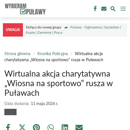
Przejdź
M
do
treści
Dołącz do nowej grupy
Puławy - Ogłoszenia | Sprzedam |
UWAGA!
Kupię | Zamienię | Praca
Strona główna
/
Kronika Policyjna
/
Wirtualna akcja
charytatywna „Wiosna na sportowo” rusza w Puławach
Wirtualna akcja charytatywna
„Wiosna na sportowo” rusza w
Puławach
Data dodania:
11 maja 2026 r.
Share
Share
Share
Share
Share
Share