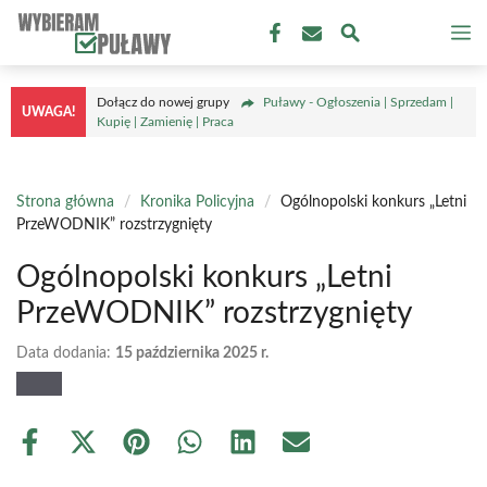
Przejdź
M
do
treści
Dołącz do nowej grupy
Puławy - Ogłoszenia | Sprzedam |
UWAGA!
Kupię | Zamienię | Praca
Strona główna
/
Kronika Policyjna
/
Ogólnopolski konkurs „Letni
PrzeWODNIK” rozstrzygnięty
Ogólnopolski konkurs „Letni
PrzeWODNIK” rozstrzygnięty
Data dodania:
15 października 2025 r.
Share
Share
Share
Share
Share
Share
on
on
on
on
on
on
Facebook
X
Pinterest
WhatsApp
LinkedIn
Email