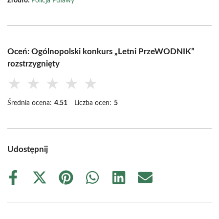
Źródło:
Policja Puławy
Oceń: Ogólnopolski konkurs „Letni PrzeWODNIK”
rozstrzygnięty
★
★
★
★
★
Średnia ocena:
4.51
Liczba ocen:
5
Udostępnij
Share
Share
Share
Share
Share
Share
on
on
on
on
on
on
Facebook
X
Pinterest
WhatsApp
LinkedIn
Email
(Twitter)