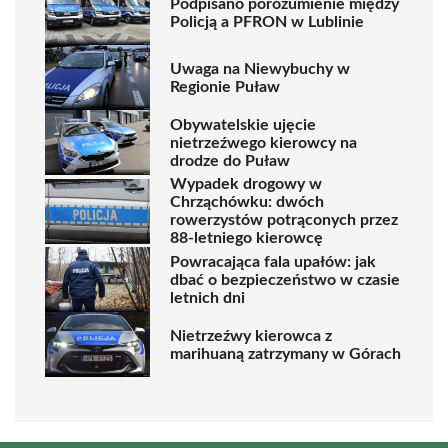
Podpisano porozumienie między
Policją a PFRON w Lublinie
Uwaga na Niewybuchy w
Regionie Puław
Obywatelskie ujęcie
nietrzeźwego kierowcy na
drodze do Puław
Wypadek drogowy w
Chrząchówku: dwóch
rowerzystów potrąconych przez
88-letniego kierowcę
Powracająca fala upałów: jak
dbać o bezpieczeństwo w czasie
letnich dni
Nietrzeźwy kierowca z
marihuaną zatrzymany w Górach