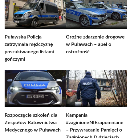
Puławska Policja
Groźne zdarzenie drogowe
zatrzymała mężczyznę
w Puławach – apel o
poszukiwanego listami
ostrożność
gończymi
Rozpoczęcie szkoleń dla
Kampania
Zespołów Ratownictwa
#zaginioneNIEzapomniane
Medycznego w Puławach
– Przywracanie Pamięci o
Zaginionych D dzieciach