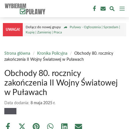
Przejdź
M
do
treści
Dołącz do nowej grupy
Puławy - Ogłoszenia | Sprzedam |
UWAGA!
Kupię | Zamienię | Praca
Strona główna
/
Kronika Policyjna
/
Obchody 80. rocznicy
zakończenia II Wojny Światowej w Puławach
Obchody 80. rocznicy
zakończenia II Wojny Światowej
w Puławach
Data dodania:
8 maja 2025 r.
Share
Share
Share
Share
Share
Share