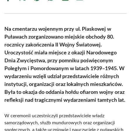
on
on
on
on
on
on
Facebook
X
Pinterest
WhatsApp
LinkedIn
Email
(Twitter)
Na cmentarzu wojennym przy ul. Piaskowej w
Puławach zorganizowano miejskie obchody 80.
rocznicy zakończenia II Wojny Światowej.
Uroczystość miała miejsce z okazji Narodowego
Dnia Zwycięstwa, przy pomniku poświęconym
Poległym i Pomordowanym w latach 1939–1945. W
wydarzeniu wzięli udział przedstawiciele różnych
instytucji, organizacji oraz lokalnych mieszkańców.
Była to okazja do oddania hołdu ofiarom wojny oraz
refleksji nad tragicznymi wydarzeniami tamtych lat.
W ceremonii uczestniczyli przedstawiciele władz
samorządowych, służb mundurowych oraz organizacji
społecznych, a także uczniowie i nauczyciele z puławskich