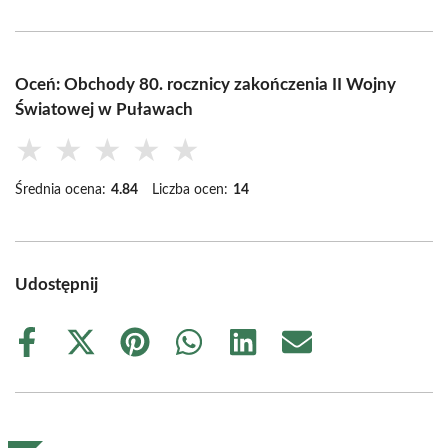
Oceń: Obchody 80. rocznicy zakończenia II Wojny
Światowej w Puławach
★
★
★
★
★
Średnia ocena:
4.84
Liczba ocen:
14
Udostępnij
Share
Share
Share
Share
Share
Share
on
on
on
on
on
on
Facebook
X
Pinterest
WhatsApp
LinkedIn
Email
(Twitter)