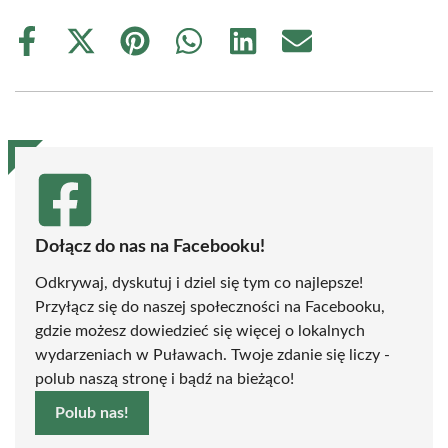
Share
Share
Share
Share
Share
Share
on
on
on
on
on
on
Facebook
X
Pinterest
WhatsApp
LinkedIn
Email
(Twitter)
Dołącz do nas na Facebooku!
Odkrywaj, dyskutuj i dziel się tym co najlepsze!
Przyłącz się do naszej społeczności na Facebooku,
gdzie możesz dowiedzieć się więcej o lokalnych
wydarzeniach w Puławach. Twoje zdanie się liczy -
polub naszą stronę i bądź na bieżąco!
Polub nas!