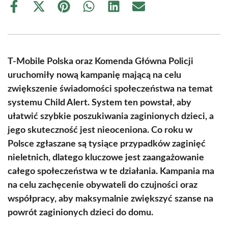
Share
Share
Share
Share
Share
Share
on
on
on
on
on
on
Facebook
X
Pinterest
WhatsApp
LinkedIn
Email
(Twitter)
T-Mobile Polska oraz Komenda Główna Policji
uruchomiły nową kampanię mającą na celu
zwiększenie świadomości społeczeństwa na temat
systemu Child Alert. System ten powstał, aby
ułatwić szybkie poszukiwania zaginionych dzieci, a
jego skuteczność jest nieoceniona. Co roku w
Polsce zgłaszane są tysiące przypadków zaginięć
nieletnich, dlatego kluczowe jest zaangażowanie
całego społeczeństwa w te działania. Kampania ma
na celu zachęcenie obywateli do czujności oraz
współpracy, aby maksymalnie zwiększyć szanse na
powrót zaginionych dzieci do domu.