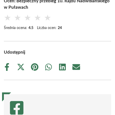
Oceń: Bezpieczny przebieg 10. Rajdu Nadwiślańskiego
w Puławach
★
★
★
★
★
Średnia ocena:
4.5
Liczba ocen:
24
Udostępnij
Share
Share
Share
Share
Share
Share
on
on
on
on
on
on
Facebook
X
Pinterest
WhatsApp
LinkedIn
Email
(Twitter)