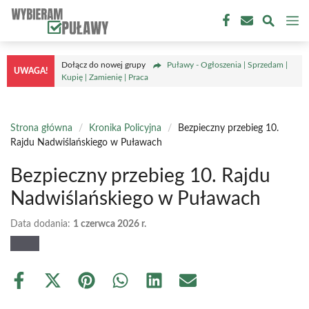
Przejdź
M
do
treści
Dołącz do nowej grupy
Puławy - Ogłoszenia | Sprzedam |
UWAGA!
Kupię | Zamienię | Praca
Strona główna
/
Kronika Policyjna
/
Bezpieczny przebieg 10.
Rajdu Nadwiślańskiego w Puławach
Bezpieczny przebieg 10. Rajdu
Nadwiślańskiego w Puławach
Data dodania:
1 czerwca 2026 r.
Share
Share
Share
Share
Share
Share
on
on
on
on
on
on
Facebook
X
Pinterest
WhatsApp
LinkedIn
Email