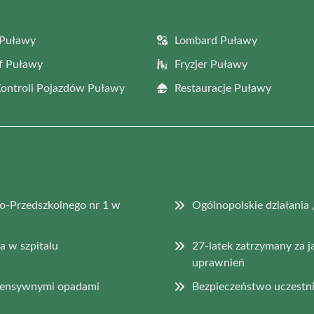
 Puławy
Lombard Puławy
f Puławy
Fryzjer Puławy
Kontroli Pojazdów Puławy
Restauracje Puławy
o-Przedszkolnego nr 1 w
Ogólnopolskie działan
 w szpitalu
27-latek zatrzymany za j
uprawnień
ntensywnymi opadami
Bezpieczeństwo uczestni