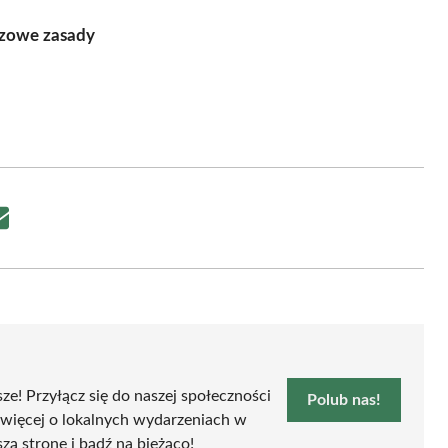
czowe zasady
Share
on
Email
sze! Przyłącz się do naszej społeczności
Polub nas!
 więcej o lokalnych wydarzeniach w
zą stronę i bądź na bieżąco!