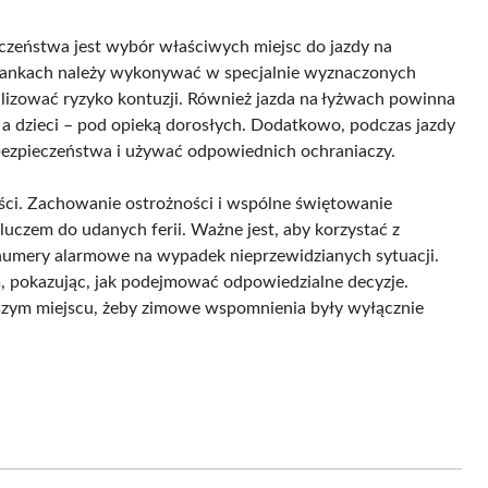
zeństwa jest wybór właściwych miejsc do jazdy na
a sankach należy wykonywać w specjalnie wyznaczonych
malizować ryzyko kontuzji. Również jazda na łyżwach powinna
a dzieci – pod opieką dorosłych. Dodatkowo, podczas jazdy
bezpieczeństwa i używać odpowiednich ochraniaczy.
ości. Zachowanie ostrożności i wspólne świętowanie
luczem do udanych ferii. Ważne jest, aby korzystać z
ć numery alarmowe na wypadek nieprzewidzianych sytuacji.
, pokazując, jak podejmować odpowiedzialne decyzje.
szym miejscu, żeby zimowe wspomnienia były wyłącznie