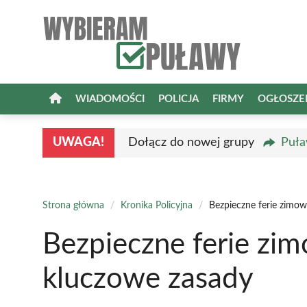
Przejdź
do
treści
WIADOMOŚCI
POLICJA
FIRMY
OGŁOSZE
UWAGA!
Dołącz do nowej grupy
Puła
Strona główna
/
Kronika Policyjna
/
Bezpieczne ferie zimo
Bezpieczne ferie zi
kluczowe zasady