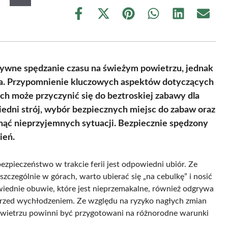
Share
Share
Share
Share
Share
Share
on
on
on
on
on
on
Facebook
X
Pinterest
WhatsApp
LinkedIn
Email
(Twitter)
ywne spędzanie czasu na świeżym powietrzu, jednak
a. Przypomnienie kluczowych aspektów dotyczących
ch może przyczynić się do beztroskiej zabawy dla
edni strój, wybór bezpiecznych miejsc do zabaw oraz
nąć nieprzyjemnych sytuacji. Bezpiecznie spędzony
ień.
zpieczeństwo w trakcie ferii jest odpowiedni ubiór. Ze
zczególnie w górach, warto ubierać się „na cebulkę” i nosić
owiednie obuwie, które jest nieprzemakalne, również odgrywa
rzed wychłodzeniem. Ze względu na ryzyko nagłych zmian
owietrzu powinni być przygotowani na różnorodne warunki