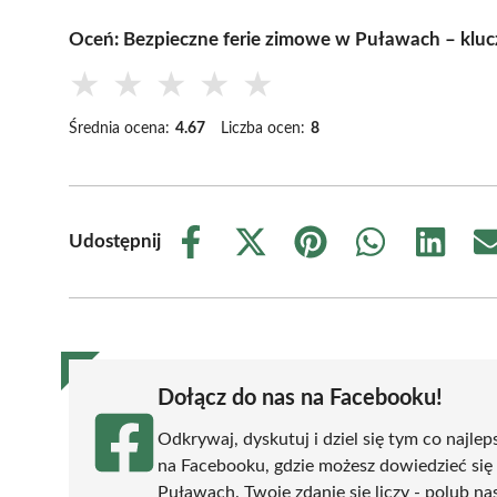
Oceń: Bezpieczne ferie zimowe w Puławach – klu
★
★
★
★
★
Średnia ocena:
4.67
Liczba ocen:
8
Udostępnij
Share
Share
Share
Share
Share
on
on
on
on
on
Facebook
X
Pinterest
WhatsApp
LinkedIn
(Twitter)
Dołącz do nas na Facebooku!
Odkrywaj, dyskutuj i dziel się tym co najlep
na Facebooku, gdzie możesz dowiedzieć się
Puławach. Twoje zdanie się liczy - polub nas