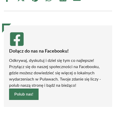
on
on
on
on
on
on
Facebook
X
Pinterest
WhatsApp
LinkedIn
Email
(Twitter)
Dołącz do nas na Facebooku!
Odkrywaj, dyskutuj i dziel się tym co najlepsze!
Przyłącz się do naszej społeczności na Facebooku,
gdzie możesz dowiedzieć się więcej o lokalnych
wydarzeniach w Puławach. Twoje zdanie się liczy -
polub naszą stronę i bądź na bieżąco!
Polub nas!