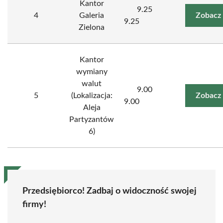
Kantor
9.25
4
Galeria
Zobacz
9.25
Zielona
Kantor
wymiany
walut
9.00
5
(Lokalizacja:
Zobacz
9.00
Aleja
Partyzantów
6)
Przedsiębiorco! Zadbaj o widoczność swojej
firmy!