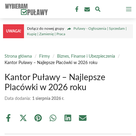
Przejdź
M
do
treści
Dołącz do nowej grupy
Puławy - Ogłoszenia | Sprzedam |
UWAGA!
Kupię | Zamienię | Praca
Strona główna
/
Firmy
/
Biznes, Finanse i Ubezpieczenia
/
Kantor Puławy – Najlepsze Placówki w 2026 roku
Kantor Puławy – Najlepsze
Placówki w 2026 roku
Data dodania:
1 sierpnia 2026 r.
Share
Share
Share
Share
Share
Share
on
on
on
on
on
on
Facebook
X
Pinterest
WhatsApp
LinkedIn
Email
(Twitter)