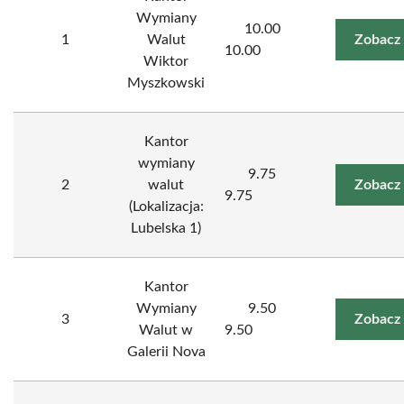
Wymiany
10.00
1
Walut
Zobacz
10.00
Wiktor
Myszkowski
Kantor
wymiany
9.75
2
walut
Zobacz
9.75
(Lokalizacja:
Lubelska 1)
Kantor
Wymiany
9.50
3
Zobacz
Walut w
9.50
Galerii Nova