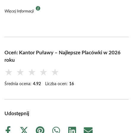
Więcej Informacji
Oceń: Kantor Puławy – Najlepsze Placówki w 2026
roku
★
★
★
★
★
Średnia ocena:
4.92
Liczba ocen:
16
Udostępnij
Share
Share
Share
Share
Share
Share