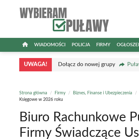
Przejdź
do
treści
WIADOMOŚCI
POLICJA
FIRMY
OGŁOSZE
UWAGA!
Dołącz do nowej grupy
Puła
Strona główna
/
Firmy
/
Biznes, Finanse i Ubezpieczenia
/
Księgowe w 2026 roku
Biuro Rachunkowe P
Firmy Świadczące U