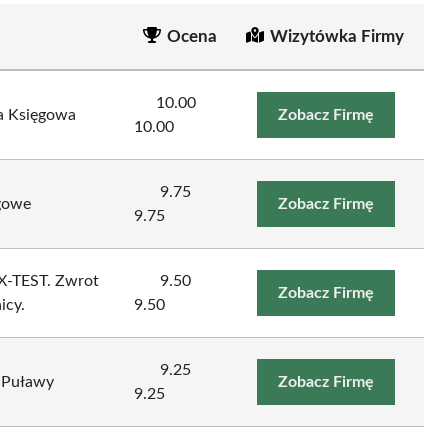
Ocena
Wizytówka Firmy
10.00
a Księgowa
Zobacz Firmę
10.00
9.75
gowe
Zobacz Firmę
9.75
-TEST. Zwrot
9.50
Zobacz Firmę
icy.
9.50
9.25
 Puławy
Zobacz Firmę
9.25