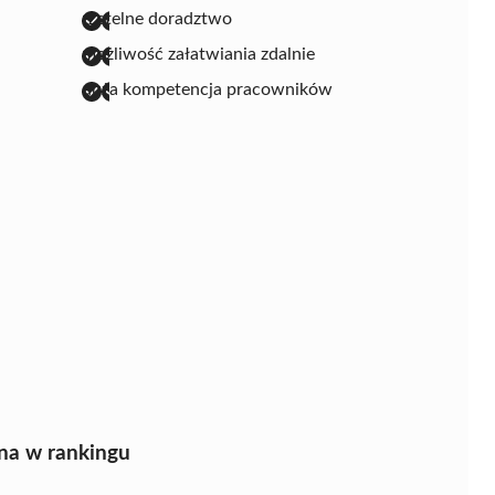
rzetelne doradztwo
możliwość załatwiania zdalnie
duża kompetencja pracowników
na w rankingu