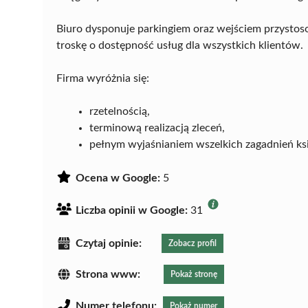
Biuro dysponuje parkingiem oraz wejściem przysto
troskę o dostępność usług dla wszystkich klientów.
Firma wyróżnia się:
rzetelnością,
terminową realizacją zleceń,
pełnym wyjaśnianiem wszelkich zagadnień k
Ocena w Google:
5
Liczba opinii w Google:
31
Czytaj opinie:
Zobacz profil
Strona www:
Pokaż stronę
Numer telefonu:
Pokaż numer