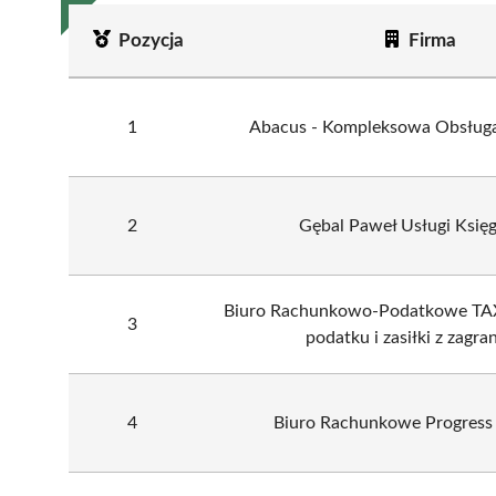
Pozycja
Firma
1
Abacus - Kompleksowa Obsług
2
Gębal Paweł Usługi Księ
Biuro Rachunkowo-Podatkowe TAX
3
podatku i zasiłki z zagran
4
Biuro Rachunkowe Progress