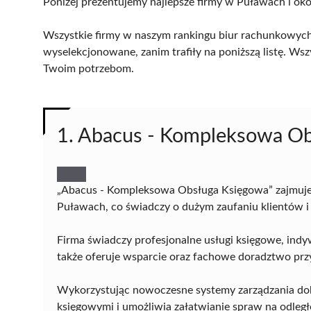
Poniżej prezentujemy najlepsze firmy w Puławach i oko
Wszystkie firmy w naszym rankingu biur rachunkowych
wyselekcjonowane, zanim trafiły na poniższą listę. Wsz
Twoim potrzebom.
1. Abacus - Kompleksowa O
„Abacus - Kompleksowa Obsługa Księgowa” zajmuje
Puławach, co świadczy o dużym zaufaniu klientów i
Firma świadczy profesjonalne usługi księgowe, indy
także oferuje wsparcie oraz fachowe doradztwo przy
Wykorzystując nowoczesne systemy zarządzania do
księgowymi i umożliwia załatwianie spraw na odległ