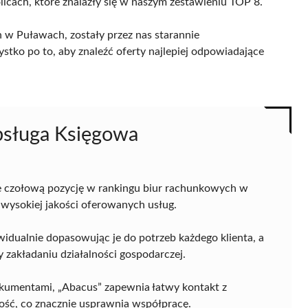
licach, które znalazły się w naszym zestawieniu TOP 8.
 w Puławach, zostały przez nas starannie
ystko po to, aby znaleźć oferty najlepiej odpowiadające
bsługa Księgowa
 czołową pozycję w rankingu biur rachunkowych w
 wysokiej jakości oferowanych usług.
widualnie dopasowując je do potrzeb każdego klienta, a
 zakładaniu działalności gospodarczej.
kumentami, „Abacus” zapewnia łatwy kontakt z
ość, co znacznie usprawnia współpracę.