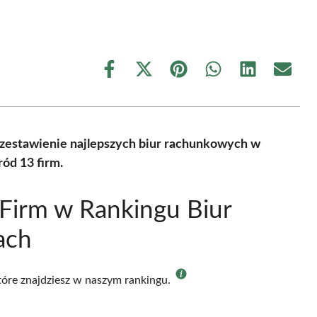
Share
Share
Share
Share
Share
Share
on
on
on
on
on
on
Facebook
X
Pinterest
WhatsApp
LinkedIn
Email
(Twitter)
zestawienie najlepszych biur rachunkowych w
ód 13 firm.
Firm w Rankingu Biur
ach
które znajdziesz w naszym rankingu.