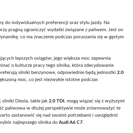
 do indywidualnych preferencji oraz stylu jazdy. Na
órzy pragną ograniczyć wydatki związane z paliwem. Jest on
ą dynamikę, co ma znaczenie podczas poruszania się w gęstym
ujących lepszych osiągów; jego większa moc zapewnia
nać o kulturze pracy tego silnika, która zdecydowanie
preferują silniki benzynowe, odpowiednie będą jednostki
2.0
ększoną moc, co jest niezwykle istotne podczas
ilniki Diesla, takie jak
2.0 TDI
, mogą wiązać się z wyższymi
ość paliwowa w dłużej perspektywie może zrównoważyć te
warto zastanowić się nad swoimi potrzebami i uwzględnić
wybór najlepszego silnika do
Audi A6 C7
.