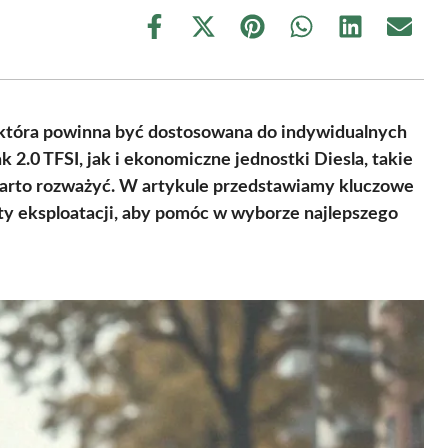
Share
Share
Share
Share
Share
Share
on
on
on
on
on
on
Facebook
X
Pinterest
WhatsApp
LinkedIn
Email
(Twitter)
, która powinna być dostosowana do indywidualnych
 2.0 TFSI, jak i ekonomiczne jednostki Diesla, takie
e warto rozważyć. W artykule przedstawiamy kluczowe
zty eksploatacji, aby pomóc w wyborze najlepszego