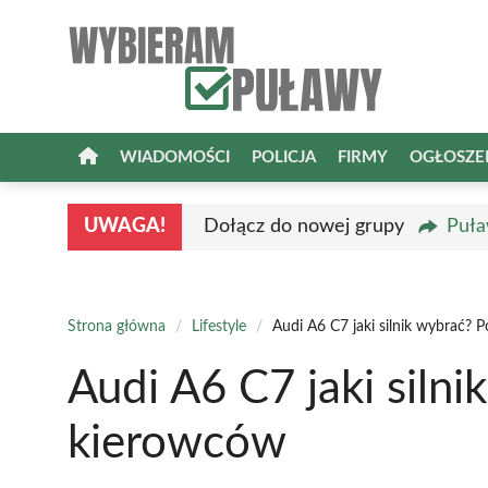
Przejdź
do
treści
WIADOMOŚCI
POLICJA
FIRMY
OGŁOSZE
UWAGA!
Dołącz do nowej grupy
Puła
Strona główna
/
Lifestyle
/
Audi A6 C7 jaki silnik wybrać? 
Audi A6 C7 jaki silni
kierowców