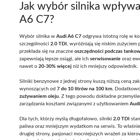
Jak wybór silnika wpływa
A6 C7?
Wybór silnika w
Audi A6 C7
odgrywa istotną rolę w k
szczególności
2.0 TDI
, wyróżniają się niskim zużyciem
przekłada się na znaczne
oszczędności podczas tankow
zapewniają lepsze osiągi, ale ich
serwisowanie
oraz ew
nawet o
20-30% więcej
niż ich mniejszy odpowiednik.
Silniki benzynowe z jednej strony kuszą niższą ceną 
wynoszących od
7 do 10 litrów na 100 km
. Dodatkowo 
zużywaniem oleju
. Z tego powodu dokładne przemyślen
zarządzania kosztami związanymi z użytkowaniem
Audi
Dla tych, którzy myślą długofalowo, silniki
2.0 TDI
stan
paliwa oraz mniejszym wydatkom na serwis. To właśnie 
drugiej strony, pasjonaci mocniejszych wrażeń za kier