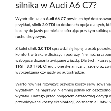
silnika w Audi A6 C7?
Wybór silnika do
Audi A6 C7
powinien być dostosowany
przykład, silnik
2.0 TDI
to doskonała opcja dla tych, kt
idealny do jazdy po mieście, oferując przy tym solidn
ruchu drogowym.
Z kolei silnik
3.0 TDI
sprawdzi się lepiej u osób poszuk
komfort w trakcie dłuższych podróży. Nie można zapomi
wzbogaca doznania związane z jazdą. Dla tych, którzy 
TFSI
i
3.0 TFSI
. Oferują one dynamiczną jazdę oraz zwi
wyprzedzania czy jazdy po autostradzie.
Warto również rozważyć przyszłe koszty serwisowania; s
wydatkami na naprawy. Niemniej jednak ich oszczędn
wydatki. Dlatego przed podjęciem ostatecznej decyzji 
przewidywane koszty eksploatacji, co znacznie ułatwi 