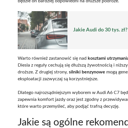
będzie on bardziej odpowiedni na dłuższe podróże.
Jakie Audi do 30 tys. zł
Warto również zastanowić się nad
kosztami utrzymani
Diesla z reguły cechują się dłuższą żywotnością i niżs
droższe. Z drugiej strony,
silniki benzynowe
mogą gener
eksploatacji zazwyczaj są korzystniejsze.
Dlatego najrozsądniejszym wyborem w Audi A6 C7 będzi
zapewnia komfort jazdy oraz jest zgodny z przewidyw
które warto przemyśleć, aby podjąć trafną decyzję.
Jakie są ogólne rekomen