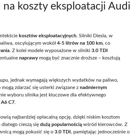
 na koszty eksploatacji Audi
ontekście
kosztów eksploatacyjnych
. Silniki Diesla, w
 paliwa, oscylującym wokół
4-5 litrów na 100 km
, co
ania
. Z kolei modele wyposażone w silniki
3.0 TDI
entualne
naprawy
mogą być znacznie droższe – kosztują
zakupu, jednak wymagają większych wydatków na paliwo,
mogą zdarzać się usterki związane z
nadmiernym
ie wyboru silnika jest kluczowe dla efektywnego
 A6 C7
.
owią najbardziej opłacalną opcję, dzięki niskim kosztom
dlatego cieszą się
dużą popularnością
wśród kierowców. Z
ownicą mogą pokusić się o
3.0 TDI
, pamiętając jednocześnie o