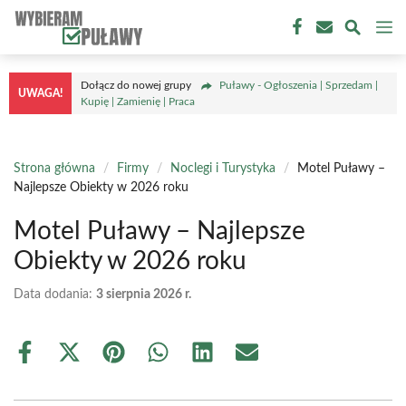
Przejdź
M
do
treści
Dołącz do nowej grupy
Puławy - Ogłoszenia | Sprzedam |
UWAGA!
Kupię | Zamienię | Praca
Strona główna
/
Firmy
/
Noclegi i Turystyka
/
Motel Puławy –
Najlepsze Obiekty w 2026 roku
Motel Puławy – Najlepsze
Obiekty w 2026 roku
Data dodania:
3 sierpnia 2026 r.
Share
Share
Share
Share
Share
Share
on
on
on
on
on
on
Facebook
X
Pinterest
WhatsApp
LinkedIn
Email
(Twitter)