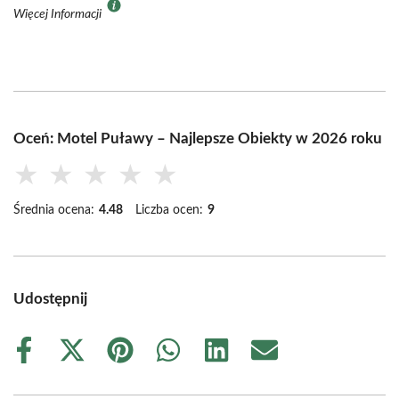
Więcej Informacji
Oceń: Motel Puławy – Najlepsze Obiekty w 2026 roku
★
★
★
★
★
Średnia ocena:
4.48
Liczba ocen:
9
Udostępnij
Share
Share
Share
Share
Share
Share
on
on
on
on
on
on
Facebook
X
Pinterest
WhatsApp
LinkedIn
Email
(Twitter)