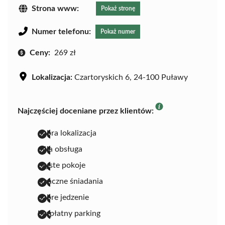
Strona www:
Pokaż stronę
Numer telefonu:
Pokaż numer
Ceny:
269 zł
Lokalizacja:
Czartoryskich 6, 24-100 Puławy
Najczęściej doceniane przez klientów:
dobra lokalizacja
miła obsługa
czyste pokoje
smaczne śniadania
dobre jedzenie
bezpłatny parking