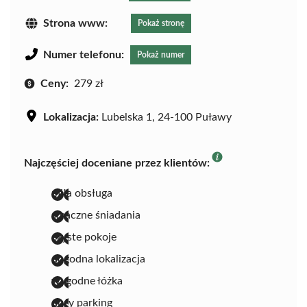
Strona www:
Pokaż stronę
Numer telefonu:
Pokaż numer
Ceny:
279 zł
Lokalizacja:
Lubelska 1, 24-100 Puławy
Najczęściej doceniane przez klientów:
miła obsługa
smaczne śniadania
czyste pokoje
dogodna lokalizacja
wygodne łóżka
duży parking