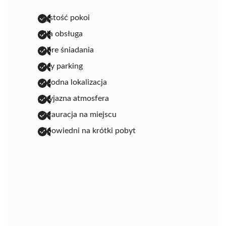
czystość pokoi
miła obsługa
dobre śniadania
duży parking
dogodna lokalizacja
przyjazna atmosfera
restauracja na miejscu
odpowiedni na krótki pobyt