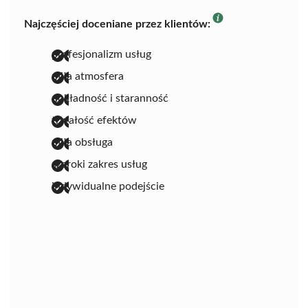
Najczęściej doceniane przez klientów:
profesjonalizm usług
miła atmosfera
dokładność i staranność
trwałość efektów
miła obsługa
szeroki zakres usług
indywidualne podejście