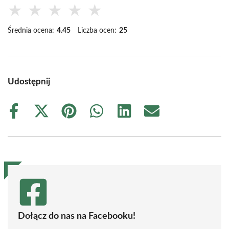
★
★
★
★
★
Średnia ocena:
4.45
Liczba ocen:
25
Udostępnij
Share
Share
Share
Share
Share
Share
on
on
on
on
on
on
Facebook
X
Pinterest
WhatsApp
LinkedIn
Email
(Twitter)
Dołącz do nas na Facebooku!