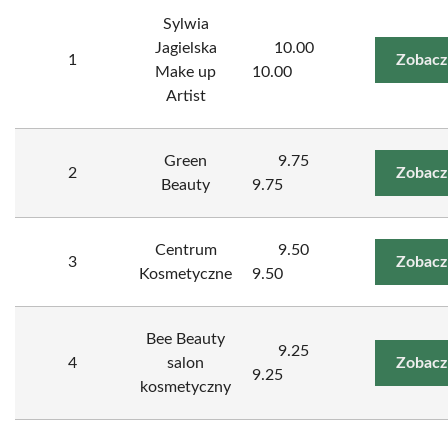
Sylwia
Jagielska
10.00
1
Zobacz
Make up
10.00
Artist
Green
9.75
2
Zobacz
Beauty
9.75
Centrum
9.50
3
Zobacz
Kosmetyczne
9.50
Bee Beauty
9.25
4
salon
Zobacz
9.25
kosmetyczny