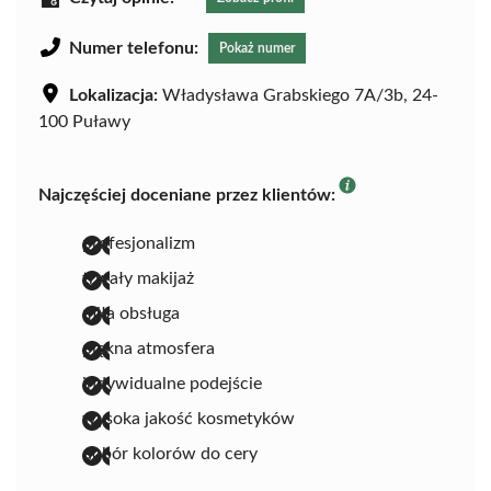
Numer telefonu:
Pokaż numer
Lokalizacja:
Władysława Grabskiego 7A/3b, 24-
100 Puławy
Najczęściej doceniane przez klientów:
profesjonalizm
trwały makijaż
miła obsługa
piękna atmosfera
indywidualne podejście
wysoka jakość kosmetyków
dobór kolorów do cery