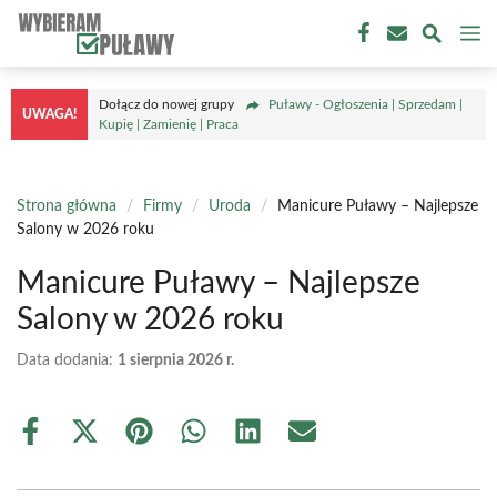
Przejdź
M
do
treści
Dołącz do nowej grupy
Puławy - Ogłoszenia | Sprzedam |
UWAGA!
Kupię | Zamienię | Praca
Strona główna
/
Firmy
/
Uroda
/
Manicure Puławy – Najlepsze
Salony w 2026 roku
Manicure Puławy – Najlepsze
Salony w 2026 roku
Data dodania:
1 sierpnia 2026 r.
Share
Share
Share
Share
Share
Share
on
on
on
on
on
on
Facebook
X
Pinterest
WhatsApp
LinkedIn
Email
(Twitter)