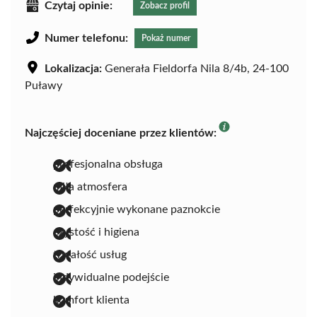
Czytaj opinie:
Zobacz profil
Numer telefonu:
Pokaż numer
Lokalizacja:
Generała Fieldorfa Nila 8/4b, 24-100
Puławy
Najczęściej doceniane przez klientów:
profesjonalna obsługa
miła atmosfera
perfekcyjnie wykonane paznokcie
czystość i higiena
trwałość usług
indywidualne podejście
komfort klienta