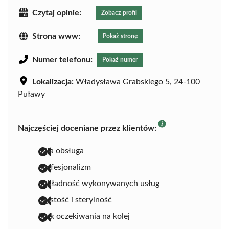
Czytaj opinie:
Zobacz profil
Strona www:
Pokaż stronę
Numer telefonu:
Pokaż numer
Lokalizacja:
Władysława Grabskiego 5, 24-100
Puławy
Najczęściej doceniane przez klientów:
miła obsługa
profesjonalizm
dokładność wykonywanych usług
czystość i sterylność
brak oczekiwania na kolej