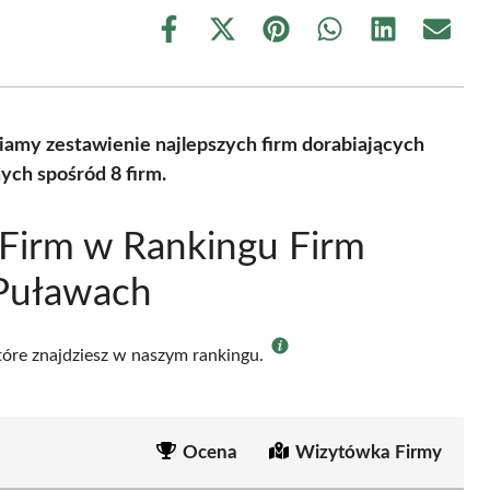
Share
Share
Share
Share
Share
Share
on
on
on
on
on
on
Facebook
X
Pinterest
WhatsApp
LinkedIn
Email
(Twitter)
iamy zestawienie najlepszych firm dorabiających
ych spośród 8 firm.
Firm w Rankingu Firm
 Puławach
które znajdziesz w naszym rankingu.
Ocena
Wizytówka Firmy