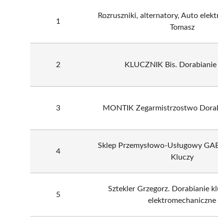
Rozruszniki, alternatory, Auto elek
1
Tomasz
2
KLUCZNIK Bis. Dorabianie 
3
MONTIK Zegarmistrzostwo Dorab
Sklep Przemysłowo-Usługowy GAB
4
Kluczy
Sztekler Grzegorz. Dorabianie kl
5
elektromechaniczne