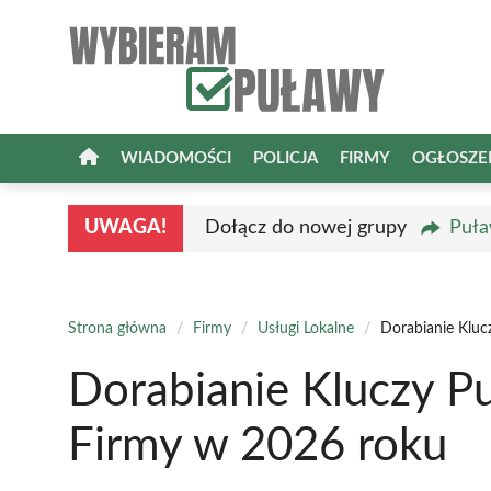
Przejdź
do
treści
WIADOMOŚCI
POLICJA
FIRMY
OGŁOSZE
UWAGA!
Dołącz do nowej grupy
Puła
Strona główna
/
Firmy
/
Usługi Lokalne
/
Dorabianie Kluc
Dorabianie Kluczy P
Firmy w 2026 roku