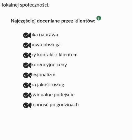
lokalnej społeczności.
Najczęściej doceniane przez klientów:
szybka naprawa
fachowa obsługa
dobry kontakt z klientem
konkurencyjne ceny
profesjonalizm
dobra jakość usług
indywidualne podejście
dostępność po godzinach