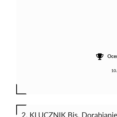
Oce
10
2. KLUCZNIK Bis. Dorabianie